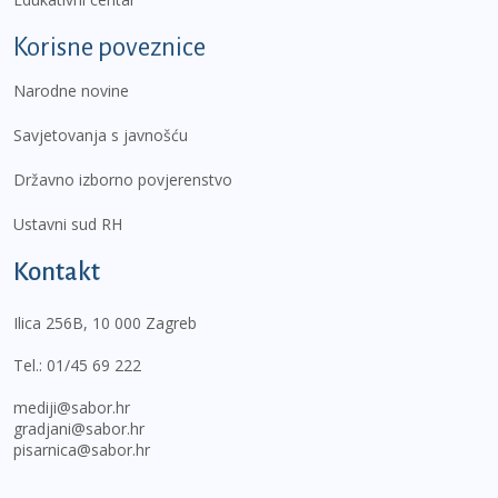
Korisne poveznice
Narodne novine
Savjetovanja s javnošću
Državno izborno povjerenstvo
Ustavni sud RH
Kontakt
Ilica 256B, 10 000 Zagreb
Tel.:
01/45 69 222
mediji@sabor.hr
gradjani@sabor.hr
pisarnica@sabor.hr