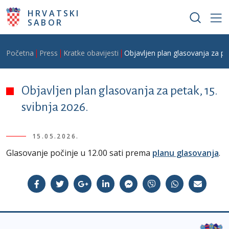
Skoči na glavni sadržaj
HRVATSKI
SABOR
Breadcrumb
Početna
Press
Kratke obavijesti
Objavljen plan glasovanja za pe
Objavljen plan glasovanja za petak, 15.
svibnja 2026.
15.05.2026.
Glasovanje počinje u 12.00 sati prema
planu glasovanja
.