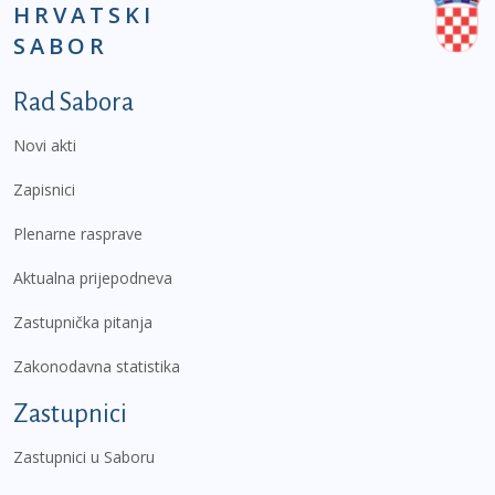
HRVATSKI
SABOR
Podnožje prvi izbornik
Rad Sabora
Novi akti
Zapisnici
Plenarne rasprave
Aktualna prijepodneva
Zastupnička pitanja
Zakonodavna statistika
Zastupnici
Zastupnici u Saboru