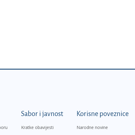
k
Sabor i javnost
Korisne poveznice
boru
Kratke obavijesti
Narodne novine