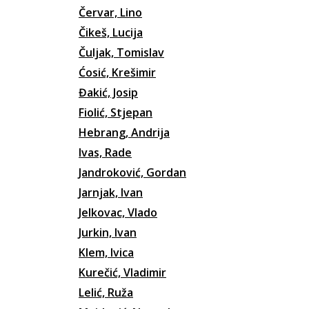
Červar, Lino
Čikeš, Lucija
Čuljak, Tomislav
Ćosić, Krešimir
Đakić, Josip
Fiolić, Stjepan
Hebrang, Andrija
Ivas, Rade
Jandroković, Gordan
Jarnjak, Ivan
Jelkovac, Vlado
Jurkin, Ivan
Klem, Ivica
Kurečić, Vladimir
Lelić, Ruža