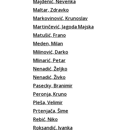
Majdenić, Nevenka
Maltar, Zdravko
Markovinović, Krunoslav
Martinčević, Jagoda Majska
Matušić, Frano
Meden, Milan
Milinović, Darko
Mlinarić, Petar
Nenadić, Željko
Nenadić, Živko
Pasecky, Branimir
Peronja, Kruno
Pleša, Velimir
Prtenjača, Šime
Rebić, Niko
Roksandić, Ivanka