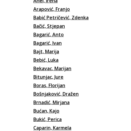
Ahel, Irena
Arapović, Franjo
Babić Petričević, Zdenka
Bačić, Stjepan
Bagarić, Anto
Bagarić, Ivan
Bajt, Marija
Bebić, Luka
Bekavac, Marijan
Bitunjac, Jure
Boras, Florijan
Bošnjaković, Dražen
Brnadić, Mirjana
Bućan, Kajo
Bukić, Perica
Caparin, Karmela