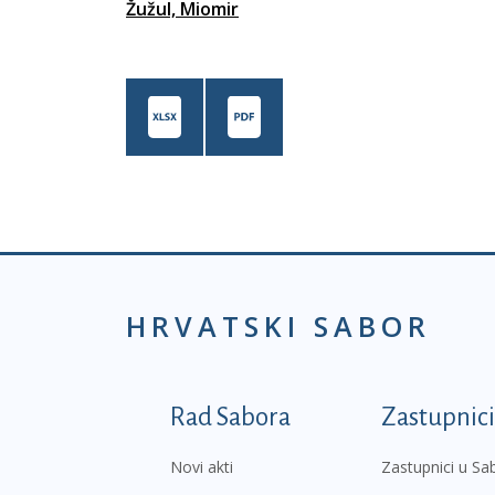
Žužul, Miomir
HRVATSKI SABOR
Podnožje prvi izborni
Rad Sabora
Zastupnici
Novi akti
Zastupnici u Sa