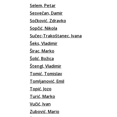
Selem, Petar
Sesvečan, Damir
Sočković, Zdravko
Sopčić, Nikola
Sučec-Trakoštanec, Ivana
Šeks, Vladimir
Širac, Marko
Šolić, Božica
Štengl, Vladimir
Tomić, Tomislav
Tomljanović, Emil
Topić, Jozo
Turić, Marko
Vučić, Ivan
Zubović, Mario