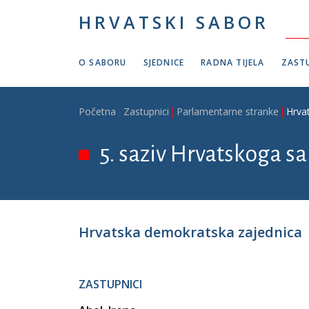
Skoči na glavni sadržaj
HRVATSKI SABOR
O SABORU
SJEDNICE
RADNA TIJELA
ZASTU
Breadcrumb
Početna
Zastupnici
Parlamentarne stranke
Hrva
5. saziv Hrvatskoga sa
Hrvatska demokratska zajednica
ZASTUPNICI