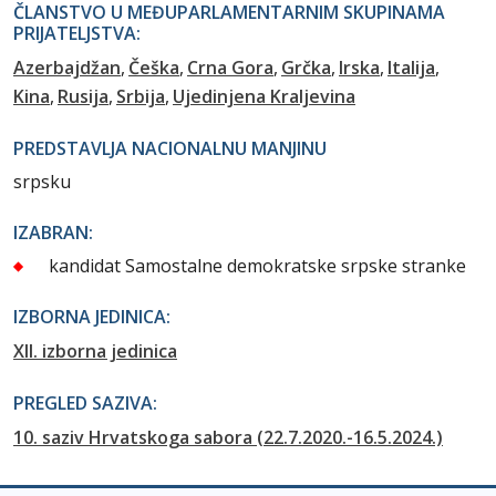
ČLANSTVO U MEĐUPARLAMENTARNIM SKUPINAMA
PRIJATELJSTVA:
Azerbajdžan
Češka
Crna Gora
Grčka
Irska
Italija
Kina
Rusija
Srbija
Ujedinjena Kraljevina
PREDSTAVLJA NACIONALNU MANJINU
srpsku
IZABRAN:
kandidat Samostalne demokratske srpske stranke
IZBORNA JEDINICA:
XII. izborna jedinica
PREGLED SAZIVA:
10. saziv Hrvatskoga sabora (22.7.2020.-16.5.2024.)