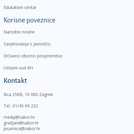
Edukativni centar
Korisne poveznice
Narodne novine
Savjetovanja s javnošću
Državno izborno povjerenstvo
Ustavni sud RH
Kontakt
Ilica 256B, 10 000 Zagreb
Tel.:
01/45 69 222
mediji@sabor.hr
gradjani@sabor.hr
pisarnica@sabor.hr