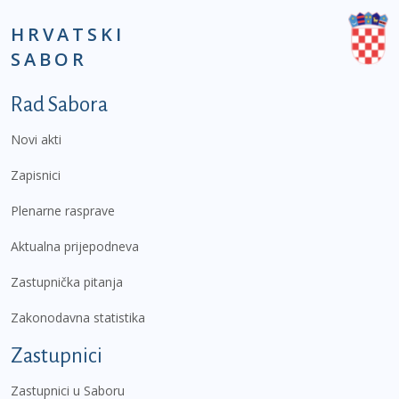
HRVATSKI
SABOR
Podnožje prvi izbornik
Rad Sabora
Novi akti
Zapisnici
Plenarne rasprave
Aktualna prijepodneva
Zastupnička pitanja
Zakonodavna statistika
Zastupnici
Zastupnici u Saboru