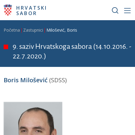
Skoči na glavni sadržaj
HRVATSKI
SABOR
Breadcrumb
Početna
Zastupnici
Milošević, Boris
9. saziv Hrvatskoga sabora (14.10.2016. -
22.7.2020.)
Boris Milošević
(SDSS)