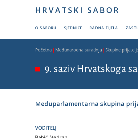
Skoči na glavni sadržaj
HRVATSKI SABOR
O SABORU
SJEDNICE
RADNA TIJELA
ZASTU
Breadcrumb
Početna
Međunarodna suradnja
Skupine prijatelj
9. saziv Hrvatskoga sa
Međuparlamentarna skupina prijat
VODITELJ
Babić, Vedran