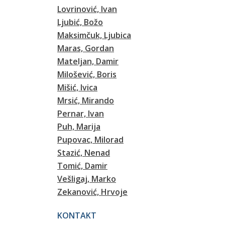
Lovrinović, Ivan
Ljubić, Božo
Maksimčuk, Ljubica
Maras, Gordan
Mateljan, Damir
Milošević, Boris
Mišić, Ivica
Mrsić, Mirando
Pernar, Ivan
Puh, Marija
Pupovac, Milorad
Stazić, Nenad
Tomić, Damir
Vešligaj, Marko
Zekanović, Hrvoje
KONTAKT