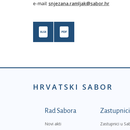
e-mail:
snjezana.ramljak@sabor.hr
HRVATSKI SABOR
Podnožje prvi izborni
Rad Sabora
Zastupnici
Novi akti
Zastupnici u Sa