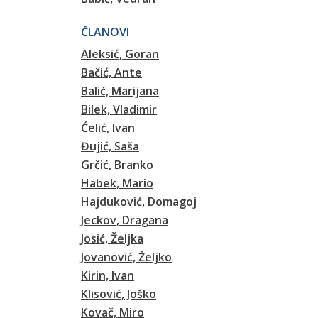
ČLANOVI
Aleksić, Goran
Bačić, Ante
Balić, Marijana
Bilek, Vladimir
Ćelić, Ivan
Đujić, Saša
Grčić, Branko
Habek, Mario
Hajduković, Domagoj
Jeckov, Dragana
Josić, Željka
Jovanović, Željko
Kirin, Ivan
Klisović, Joško
Kovač, Miro