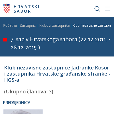
Skoči na glavni sadržaj
HRVATSKI
SABOR
Breadcrumb
Početna
Zastupnici
Klubovi zastupnika
Klub nezavisne zastupnic
7. saziv Hrvatskoga sabora (22.12.2011. -
28.12.2015.)
Klub nezavisne zastupnice Jadranke Kosor
i zastupnika Hrvatske građanske stranke -
HGS-a
(Ukupno članova:
3
)
PREDSJEDNICA