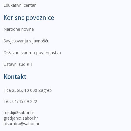
Edukativni centar
Korisne poveznice
Narodne novine
Savjetovanja s javnošću
Državno izborno povjerenstvo
Ustavni sud RH
Kontakt
Ilica 256B, 10 000 Zagreb
Tel.:
01/45 69 222
mediji@sabor.hr
gradjani@sabor.hr
pisarnica@sabor.hr