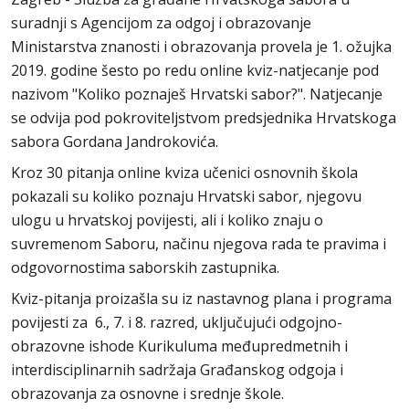
suradnji s Agencijom za odgoj i obrazovanje
Ministarstva znanosti i obrazovanja provela je 1. ožujka
2019. godine šesto po redu online kviz-natjecanje pod
nazivom "Koliko poznaješ Hrvatski sabor?". Natjecanje
se odvija pod pokroviteljstvom predsjednika Hrvatskoga
sabora Gordana Jandrokovića.
Kroz 30 pitanja online kviza učenici osnovnih škola
pokazali su koliko poznaju Hrvatski sabor, njegovu
ulogu u hrvatskoj povijesti, ali i koliko znaju o
suvremenom Saboru, načinu njegova rada te pravima i
odgovornostima saborskih zastupnika.
Kviz-pitanja proizašla su iz nastavnog plana i programa
povijesti za 6., 7. i 8. razred, uključujući odgojno-
obrazovne ishode Kurikuluma međupredmetnih i
interdisciplinarnih sadržaja Građanskog odgoja i
obrazovanja za osnovne i srednje škole.