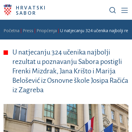
Skoči na glavni sadržaj
HRVATSKI
SABOR
Breadcrumb
Početna
Press
Priopćenja
U natjecanju 324 učenika najbolji rezu
U natjecanju 324 učenika najbolji
rezultat u poznavanju Sabora postigli
Frenki Mizdrak, Jana Krišto i Marija
Belošević iz Osnovne škole Josipa Račića
iz Zagreba