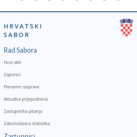
HRVATSKI
SABOR
Podnožje prvi izbornik
Rad Sabora
Novi akti
Zapisnici
Plenarne rasprave
Aktualna prijepodneva
Zastupnička pitanja
Zakonodavna statistika
Zastupnici