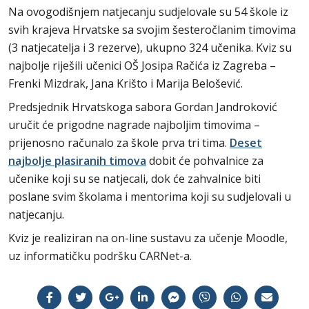
Na ovogodišnjem natjecanju sudjelovale su 54 škole iz
svih krajeva Hrvatske sa svojim šesteročlanim timovima
(3 natjecatelja i 3 rezerve), ukupno 324 učenika. Kviz su
najbolje riješili učenici OŠ Josipa Račića iz Zagreba –
Frenki Mizdrak, Jana Krišto i Marija Belošević.
Predsjednik Hrvatskoga sabora Gordan Jandroković
uručit će prigodne nagrade najboljim timovima –
prijenosno računalo za škole prva tri tima.
Deset
najbolje plasiranih timova
dobit će pohvalnice za
učenike koji su se natjecali, dok će zahvalnice biti
poslane svim školama i mentorima koji su sudjelovali u
natjecanju.
Kviz je realiziran na on-line sustavu za učenje Moodle,
uz informatičku podršku CARNet-a.