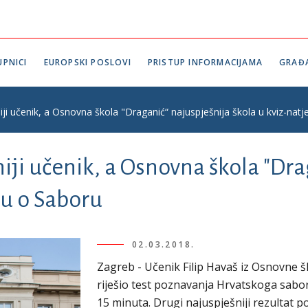
PNICI
EUROPSKI POSLOVI
PRISTUP INFORMACIJAMA
GRAĐ
iji učenik, a Osnovna škola "Draganić“ najuspješnija škola u kviz-nat
niji učenik, a Osnovna škola "Dr
ju o Saboru
02.03.2018.
Zagreb - Učenik Filip Havaš iz Osnovne š
riješio test poznavanja Hrvatskoga sabo
15 minuta. Drugi najuspješniji rezultat p