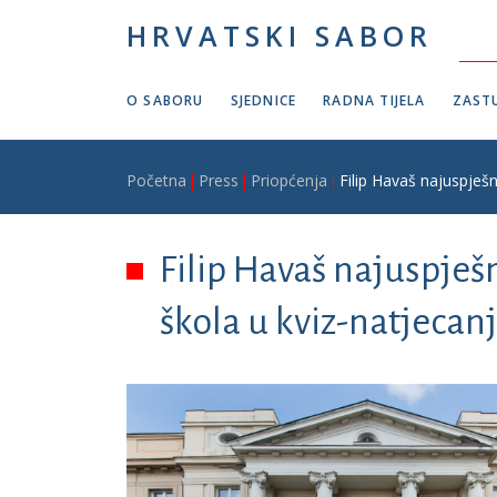
Skoči na glavni sadržaj
HRVATSKI SABOR
O SABORU
SJEDNICE
RADNA TIJELA
ZASTU
Breadcrumb
Početna
Press
Priopćenja
Filip Havaš najuspješn
Filip Havaš najuspješ
škola u kviz-natjecan