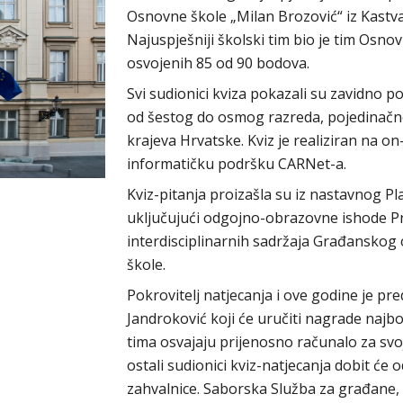
Osnovne škole „Milan Brozović“ iz Kastva
Najuspješniji školski tim bio je tim Osno
osvojenih 85 od 90 bodova.
Svi sudionici kviza pokazali su zavidno 
od šestog do osmog razreda, pojedinačno i
krajeva Hrvatske. Kviz je realiziran na o
informatičku podršku CARNet-a.
Kviz-pitanja proizašla su iz nastavnog Plan
uključujući odgojno-obrazovne ishode 
interdisciplinarnih sadržaja Građanskog 
škole.
Pokrovitelj natjecanja i ove godine je p
Jandroković koji će uručiti nagrade najbo
tima osvajaju prijenosno računalo za svo
ostali sudionici kviz-natjecanja dobit će 
zahvalnice. Saborska Služba za građane, 