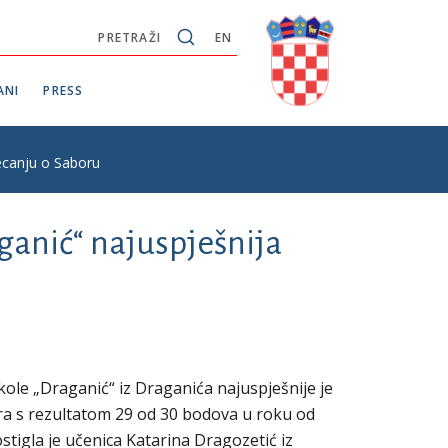
PRETRAŽI
EN
ANI
PRESS
jecanju o Saboru
aganić“ najuspješnija
kole „Draganić“ iz Draganića najuspješnije je
ra s rezultatom 29 od 30 bodova u roku od
ostigla je učenica Katarina Dragozetić iz