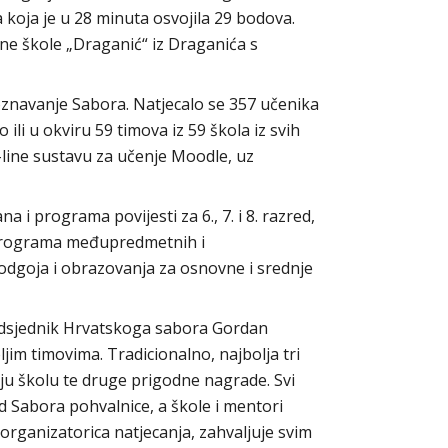
 koja je u 28 minuta osvojila 29 bodova.
vne škole „Draganić“ iz Draganića s
poznavanje Sabora. Natjecalo se 357 učenika
li u okviru 59 timova iz 59 škola iz svih
n-line sustavu za učenje Moodle, uz
a i programa povijesti za 6., 7. i 8. razred,
Programa međupredmetnih i
odgoja i obrazovanja za osnovne i srednje
redsjednik Hrvatskoga sabora Gordan
ljim timovima. Tradicionalno, najbolja tri
ju školu te druge prigodne nagrade. Svi
od Sabora pohvalnice, a škole i mentori
organizatorica natjecanja, zahvaljuje svim