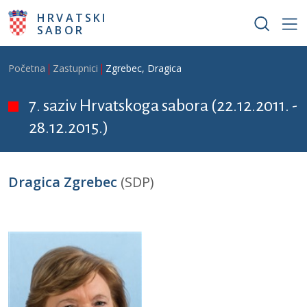
Skoči na glavni sadržaj
HRVATSKI
SABOR
Breadcrumb
Početna
Zastupnici
Zgrebec, Dragica
7. saziv Hrvatskoga sabora (22.12.2011. -
28.12.2015.)
Dragica Zgrebec
(SDP)