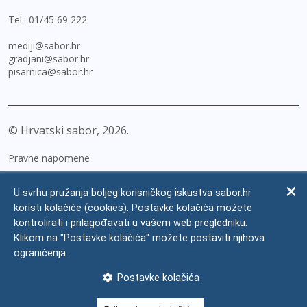
Tel.:
01/45 69 222
mediji@sabor.hr
gradjani@sabor.hr
pisarnica@sabor.hr
© Hrvatski sabor,
2026
Pravne napomene
Izjava o pristupačnosti
U svrhu pružanja boljeg korisničkog iskustva sabor.hr
Zaštita osobnih podataka
koristi kolačiće (cookies). Postavke kolačića možete
kontrolirati i prilagođavati u vašem web pregledniku.
Impressum
Klikom na "Postavke kolačića" možete postaviti njihova
Česta pitanja
ograničenja.
Kontakti
Postavke kolačića
Mapa weba