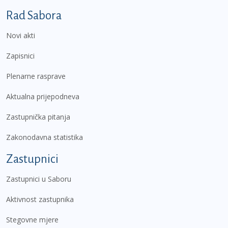
Podnožje prvi izbornik
Rad Sabora
Novi akti
Zapisnici
Plenarne rasprave
Aktualna prijepodneva
Zastupnička pitanja
Zakonodavna statistika
Zastupnici
Zastupnici u Saboru
Aktivnost zastupnika
Stegovne mjere