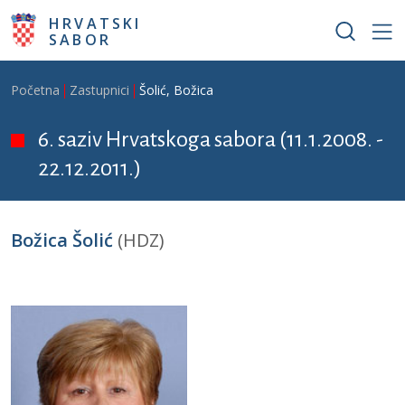
Skoči na glavni sadržaj
HRVATSKI
SABOR
Breadcrumb
Početna
Zastupnici
Šolić, Božica
6. saziv Hrvatskoga sabora (11.1.2008. -
22.12.2011.)
Božica Šolić
(HDZ)