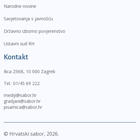
Narodne novine
Savjetovanja s javnošću
Državno izborno povjerenstvo
Ustavni sud RH
Kontakt
Ilica 256B, 10 000 Zagreb
Tel.:
01/45 69 222
mediji@sabor.hr
gradjani@sabor.hr
pisarnica@sabor.hr
© Hrvatski sabor,
2026