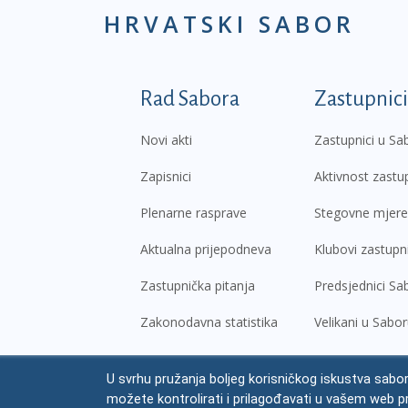
HRVATSKI SABOR
Podnožje prvi izborni
Rad Sabora
Zastupnici
Novi akti
Zastupnici u Sa
Zapisnici
Aktivnost zastu
Plenarne rasprave
Stegovne mjere
Aktualna prijepodneva
Klubovi zastupn
Zastupnička pitanja
Predsjednici Sa
Zakonodavna statistika
Velikani u Sabo
U svrhu pružanja boljeg korisničkog iskustva sabor
© Hrvatski sabor,
2026
možete kontrolirati i prilagođavati u vašem web p
Prav