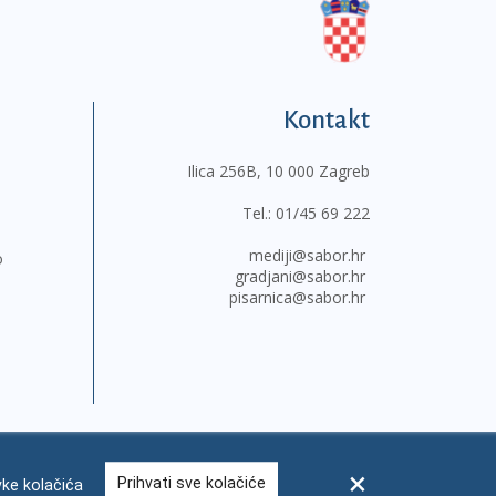
Kontakt
Ilica 256B, 10 000 Zagreb
Tel.:
01/45 69 222
mediji@sabor.hr
o
gradjani@sabor.hr
pisarnica@sabor.hr
Prihvati sve kolačiće
ke kolačića
sum
Česta pitanja
Kontakti
Mapa weba