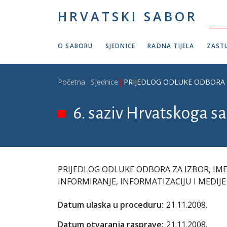
Skoči na glavni sadržaj
HRVATSKI SABOR
O SABORU
SJEDNICE
RADNA TIJELA
ZASTU
Breadcrumb
Početna
Sjednice
PRIJEDLOG ODLUKE ODBORA Z
6. saziv Hrvatskoga sab
PRIJEDLOG ODLUKE ODBORA ZA IZBOR, IM
INFORMIRANJE, INFORMATIZACIJU I MEDI
Datum ulaska u proceduru:
21.11.2008.
Datum otvaranja rasprave:
21.11.2008.