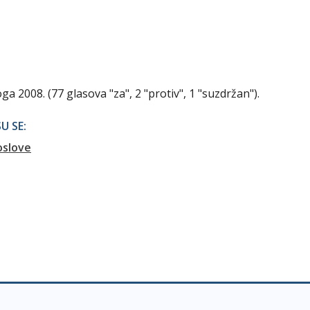
a 2008. (77 glasova "za", 2 "protiv", 1 "suzdržan").
U SE:
oslove