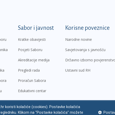
k
Sabor i javnost
Korisne poveznice
boru
Kratke obavijesti
Narodne novine
pnika
Posjeti Saboru
Savjetovanja s javnošću
Akreditacije medija
Državno izborno povjerenstv
ika
Pregledi rada
Ustavni sud RH
bora
Proračun Sabora
ru
Edukativni centar
.hr koristi kolačiće (cookies). Postavke kolačića
regledniku. Klikom na "Postavke kolačića" možete
Postav
ne napomene
Izjava o pristupačnosti
Zaštita osobnih podataka
Impres