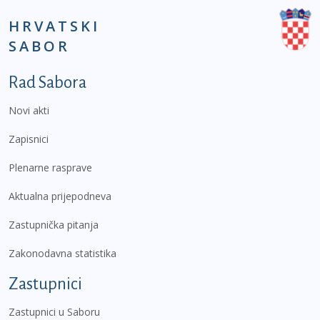
HRVATSKI
SABOR
Podnožje prvi izbornik
Rad Sabora
Novi akti
Zapisnici
Plenarne rasprave
Aktualna prijepodneva
Zastupnička pitanja
Zakonodavna statistika
Zastupnici
Zastupnici u Saboru