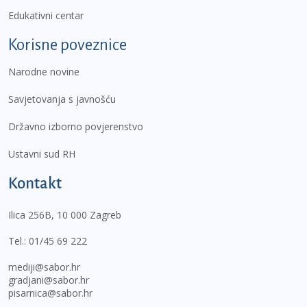
Edukativni centar
Korisne poveznice
Narodne novine
Savjetovanja s javnošću
Državno izborno povjerenstvo
Ustavni sud RH
Kontakt
Ilica 256B, 10 000 Zagreb
Tel.:
01/45 69 222
mediji@sabor.hr
gradjani@sabor.hr
pisarnica@sabor.hr