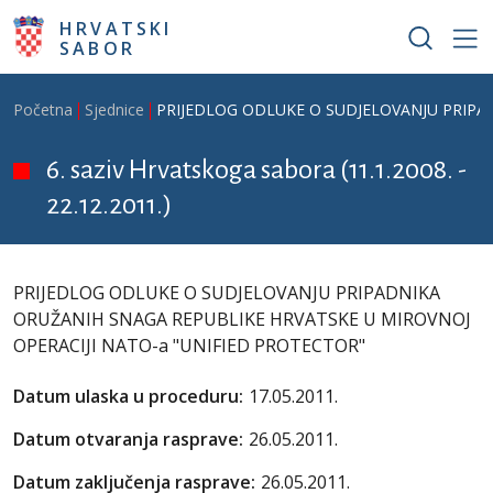
Skoči na glavni sadržaj
HRVATSKI
SABOR
Breadcrumb
Početna
Sjednice
PRIJEDLOG ODLUKE O SUDJELOVANJU PRIPA
6. saziv Hrvatskoga sabora (11.1.2008. -
22.12.2011.)
PRIJEDLOG ODLUKE O SUDJELOVANJU PRIPADNIKA
ORUŽANIH SNAGA REPUBLIKE HRVATSKE U MIROVNOJ
OPERACIJI NATO-a "UNIFIED PROTECTOR"
Datum ulaska u proceduru:
17.05.2011.
Datum otvaranja rasprave:
26.05.2011.
Datum zaključenja rasprave:
26.05.2011.