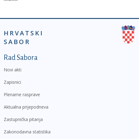
HRVATSKI
SABOR
Podnožje prvi izbornik
Rad Sabora
Novi akti
Zapisnici
Plenarne rasprave
Aktualna prijepodneva
Zastupnička pitanja
Zakonodavna statistika