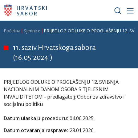
Skoči na glavni sadržaj
HRVATSKI
SABOR
Breadcrumb
Početna
Sjednice
PRIJEDLOG ODLUKE O PROGLAŠENJU 12. SVIBNJ
11. saziv Hrvatskoga sabora
(16.05.2024.)
PRIJEDLOG ODLUKE O PROGLAŠENJU 12. SVIBNJA
NACIONALNIM DANOM OSOBA S TJELESNIM
INVALIDITETOM - predlagatelj: Odbor za zdravstvo i
socijalnu politiku
Datum ulaska u proceduru:
04.06.2025.
Datum otvaranja rasprave:
28.01.2026.