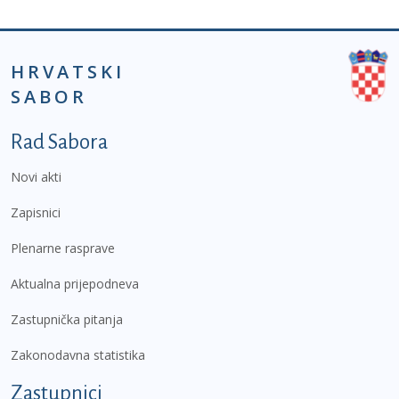
HRVATSKI
SABOR
Podnožje prvi izbornik
Rad Sabora
Novi akti
Zapisnici
Plenarne rasprave
Aktualna prijepodneva
Zastupnička pitanja
Zakonodavna statistika
Zastupnici