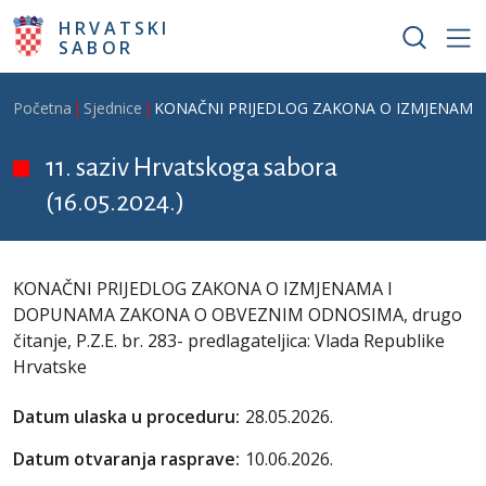
Skoči na glavni sadržaj
HRVATSKI
SABOR
Breadcrumb
Početna
Sjednice
KONAČNI PRIJEDLOG ZAKONA O IZMJENAMA I DO
11. saziv Hrvatskoga sabora
(16.05.2024.)
KONAČNI PRIJEDLOG ZAKONA O IZMJENAMA I
DOPUNAMA ZAKONA O OBVEZNIM ODNOSIMA, drugo
čitanje, P.Z.E. br. 283- predlagateljica: Vlada Republike
Hrvatske
Datum ulaska u proceduru:
28.05.2026.
Datum otvaranja rasprave:
10.06.2026.