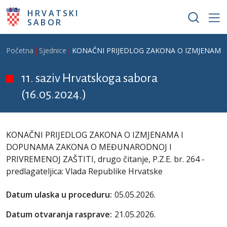
Skoči na glavni sadržaj
HRVATSKI
SABOR
Breadcrumb
Početna
Sjednice
KONAČNI PRIJEDLOG ZAKONA O IZMJENAMA I DO
11. saziv Hrvatskoga sabora
(16.05.2024.)
KONAČNI PRIJEDLOG ZAKONA O IZMJENAMA I
DOPUNAMA ZAKONA O MEĐUNARODNOJ I
PRIVREMENOJ ZAŠTITI, drugo čitanje, P.Z.E. br. 264 -
predlagateljica: Vlada Republike Hrvatske
Datum ulaska u proceduru:
05.05.2026.
Datum otvaranja rasprave:
21.05.2026.