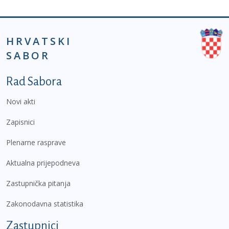
HRVATSKI
SABOR
Podnožje prvi izbornik
Rad Sabora
Novi akti
Zapisnici
Plenarne rasprave
Aktualna prijepodneva
Zastupnička pitanja
Zakonodavna statistika
Zastupnici