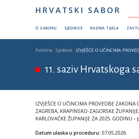
Skoči na glavni sadržaj
HRVATSKI SABOR
O SABORU
SJEDNICE
RADNA TIJELA
ZASTU
Breadcrumb
Početna
Sjednice
IZVJEŠĆE O UČINCIMA PROVED
11. saziv Hrvatskoga s
IZVJEŠĆE O UČINCIMA PROVEDBE ZAKONA
ZAGREBA, KRAPINSKO-ZAGORSKE ŽUPANIJE,
KARLOVAČKE ŽUPANIJE ZA 2025. GODINU - pod
Datum ulaska u proceduru:
07.05.2026.