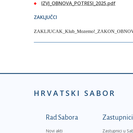
IZVJ_OBNOVA_POTRESI_2025.pdf
ZAKLJUČCI
ZAKLJUCAK_Klub_Mozemo!_ZAKON_OBNOVA
HRVATSKI SABOR
Podnožje prvi izborni
Rad Sabora
Zastupnici
Novi akti
Zastupnici u Sa