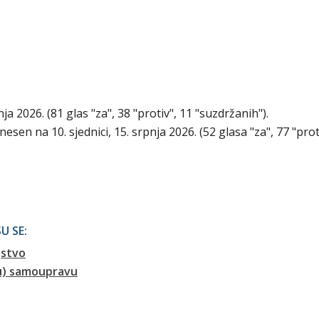
nja 2026. (81 glas "za", 38 "protiv", 11 "suzdržanih").
en na 10. sjednici, 15. srpnja 2026. (52 glasa "za", 77 "proti
U SE:
jstvo
nu) samoupravu