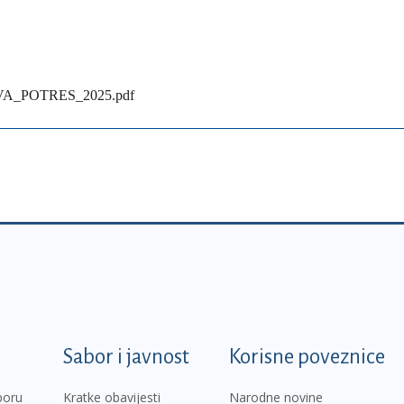
_POTRES_2025.pdf
k
Sabor i javnost
Korisne poveznice
boru
Kratke obavijesti
Narodne novine