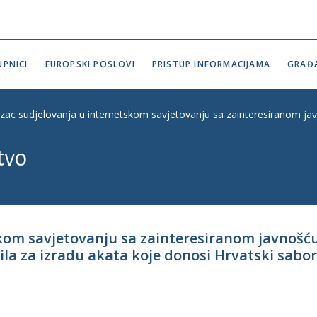
PNICI
EUROPSKI POSLOVI
PRISTUP INFORMACIJAMA
GRAĐ
zac sudjelovanja u internetskom savjetovanju sa zainteresiranom jav
tvo
kom savjetovanju sa zainteresiranom javnošću
a za izradu akata koje donosi Hrvatski sabor