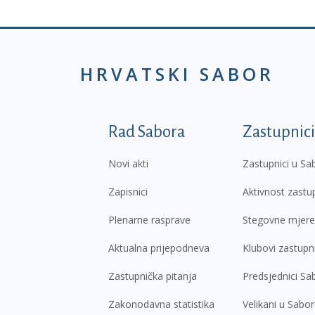
HRVATSKI SABOR
Podnožje prvi izborni
Rad Sabora
Zastupnici
Novi akti
Zastupnici u Sa
Zapisnici
Aktivnost zastu
Plenarne rasprave
Stegovne mjere
Aktualna prijepodneva
Klubovi zastupn
Zastupnička pitanja
Predsjednici Sa
Zakonodavna statistika
Velikani u Sabo