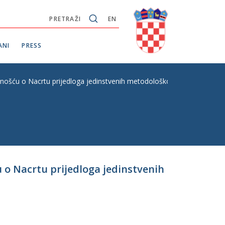
PRETRAŽI
EN
ANI
PRESS
nošću o Nacrtu prijedloga jedinstvenih metodološko-nomotehničkih pr
 o Nacrtu prijedloga jedinstvenih