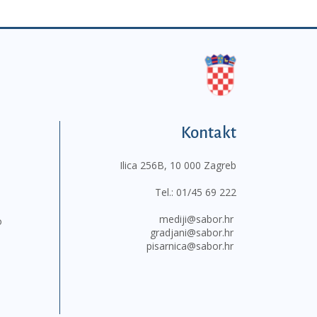
Kontakt
Ilica 256B, 10 000 Zagreb
Tel.:
01/45 69 222
mediji@sabor.hr
o
gradjani@sabor.hr
pisarnica@sabor.hr