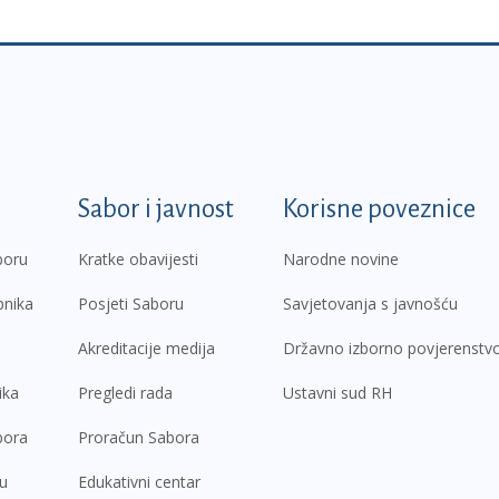
k
Sabor i javnost
Korisne poveznice
boru
Kratke obavijesti
Narodne novine
pnika
Posjeti Saboru
Savjetovanja s javnošću
Akreditacije medija
Državno izborno povjerenstv
ika
Pregledi rada
Ustavni sud RH
bora
Proračun Sabora
ru
Edukativni centar