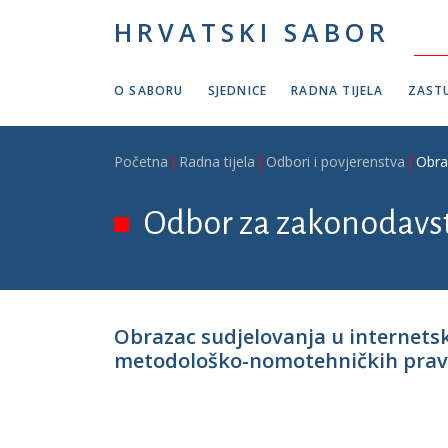
Skoči na glavni sadržaj
HRVATSKI SABOR
O SABORU
SJEDNICE
RADNA TIJELA
ZASTU
Breadcrumb
Početna
Radna tijela
Odbori i povjerenstva
Obra
Odbor za zakonodavs
Obrazac sudjelovanja u internets
metodološko-nomotehničkih pravil