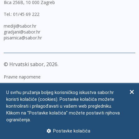
Ilica 256B, 10 000 Zagreb
Tel.:
01/45 69 222
mediji@sabor.hr
gradjani@sabor.hr
pisarnica@sabor.hr
© Hrvatski sabor,
2026
Pravne napomene
Izjava o pristupačnosti
U svrhu pružanja boljeg korisničkog iskustva sabor.hr
Zaštita osobnih podataka
koristi kolačiće (cookies). Postavke kolačića možete
kontrolirati i prilagođavati u vašem web pregledniku.
Impressum
Klikom na "Postavke kolačića" možete postaviti njihova
Česta pitanja
ograničenja.
Kontakti
Postavke kolačića