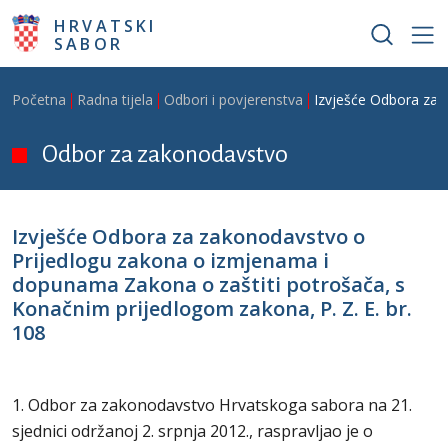
Skoči na glavni sadržaj
HRVATSKI
SABOR
Breadcrumb
Početna
Radna tijela
Odbori i povjerenstva
Izvješće Odbora za 
Odbor za zakonodavstvo
Izvješće Odbora za zakonodavstvo o
Prijedlogu zakona o izmjenama i
dopunama Zakona o zaštiti potrošača, s
Konačnim prijedlogom zakona, P. Z. E. br.
108
1. Odbor za zakonodavstvo Hrvatskoga sabora na 21.
sjednici održanoj 2. srpnja 2012., raspravljao je o