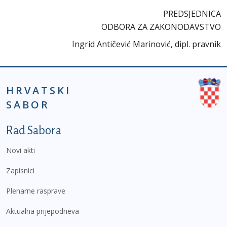
PREDSJEDNICA
ODBORA ZA ZAKONODAVSTVO
Ingrid Antičević Marinović, dipl. pravnik
HRVATSKI
SABOR
Podnožje prvi izbornik
Rad Sabora
Novi akti
Zapisnici
Plenarne rasprave
Aktualna prijepodneva