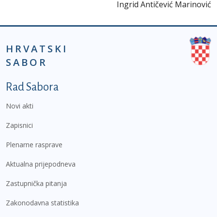
Ingrid Antičević Marinović
HRVATSKI
SABOR
Podnožje prvi izbornik
Rad Sabora
Novi akti
Zapisnici
Plenarne rasprave
Aktualna prijepodneva
Zastupnička pitanja
Zakonodavna statistika