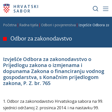
Skoči na glavni sadržaj
HRVATSKI
SABOR
Breadcrumb
Početna
Radna tijela
Odbori i povjerenstva
Izvješće Odbora za 
Odbor za zakonodavstvo
Izvješće Odbora za zakonodavstvo o
Prijedlogu zakona o izmjenama i
dopunama Zakona o financiranju vodnog
gospodarstva, s Konačnim prijedlogom
zakona, P. Z. br. 765
1. Odbor za zakonodavstvo Hrvatskoga sabora na 99.
sjednici održanoj 2. prosinca 2014. i na nastavku 99.