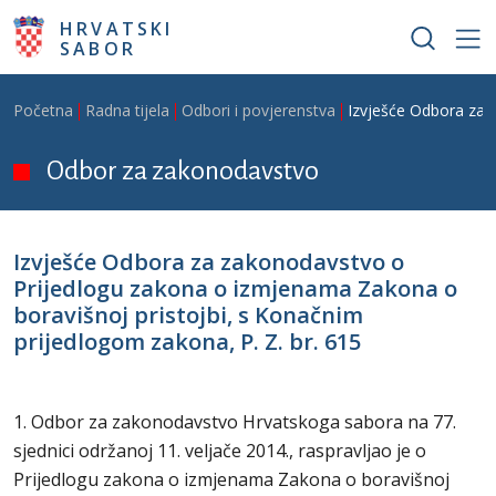
Skoči na glavni sadržaj
HRVATSKI
SABOR
Breadcrumb
Početna
Radna tijela
Odbori i povjerenstva
Izvješće Odbora za 
Odbor za zakonodavstvo
Izvješće Odbora za zakonodavstvo o
Prijedlogu zakona o izmjenama Zakona o
boravišnoj pristojbi, s Konačnim
prijedlogom zakona, P. Z. br. 615
1. Odbor za zakonodavstvo Hrvatskoga sabora na 77.
sjednici održanoj 11. veljače 2014., raspravljao je o
Prijedlogu zakona o izmjenama Zakona o boravišnoj