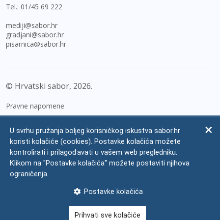
Tel.:
01/45 69 222
mediji@sabor.hr
gradjani@sabor.hr
pisarnica@sabor.hr
© Hrvatski sabor,
2026
Pravne napomene
Izjava o pristupačnosti
U svrhu pružanja boljeg korisničkog iskustva sabor.hr
Zaštita osobnih podataka
koristi kolačiće (cookies). Postavke kolačića možete
kontrolirati i prilagođavati u vašem web pregledniku.
Impressum
Klikom na "Postavke kolačića" možete postaviti njihova
Česta pitanja
ograničenja.
Kontakti
Postavke kolačića
Mapa weba
Prihvati sve kolačiće