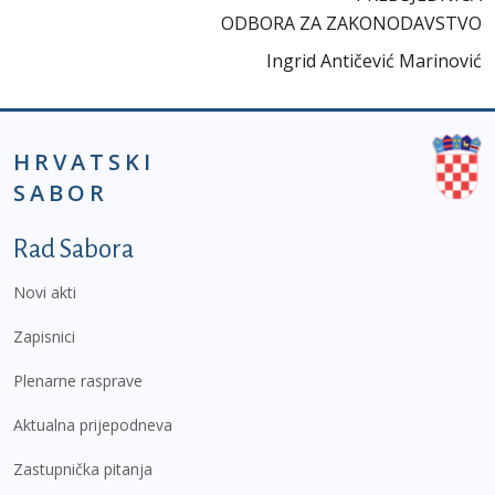
ODBORA ZA ZAKONODAVSTVO
Ingrid Antičević Marinović
HRVATSKI
SABOR
Podnožje prvi izbornik
Rad Sabora
Novi akti
Zapisnici
Plenarne rasprave
Aktualna prijepodneva
Zastupnička pitanja