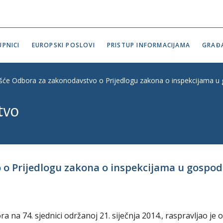
PNICI
EUROPSKI POSLOVI
PRISTUP INFORMACIJAMA
GRAĐ
ešće Odbora za zakonodavstvo o Prijedlogu zakona o inspekcijama u g
tvo
 o Prijedlogu zakona o inspekcijama u gospo
na 74. sjednici održanoj 21. siječnja 2014., raspravljao je o