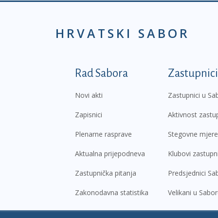
HRVATSKI SABOR
Podnožje prvi izborni
Rad Sabora
Zastupnici
Novi akti
Zastupnici u Sa
Zapisnici
Aktivnost zastu
Plenarne rasprave
Stegovne mjere
Aktualna prijepodneva
Klubovi zastupn
Zastupnička pitanja
Predsjednici Sa
Zakonodavna statistika
Velikani u Sabo