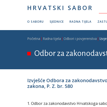
Skoči na glavni sadržaj
HRVATSKI SABOR
O SABORU
SJEDNICE
RADNA TIJELA
ZASTU
Breadcrumb
Početna
Radna tijela
Odbori i povjerenstva
Izvj
Odbor za zakonodavs
Izvješće Odbora za zakonodavstvo
zakona, P. Z. br. 580
1. Odbor za zakonodavstvo Hrvatskoga sabora 