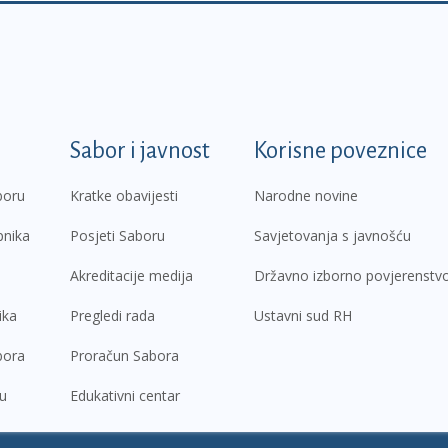
k
Sabor i javnost
Korisne poveznice
boru
Kratke obavijesti
Narodne novine
pnika
Posjeti Saboru
Savjetovanja s javnošću
Akreditacije medija
Državno izborno povjerenstv
ika
Pregledi rada
Ustavni sud RH
bora
Proračun Sabora
ru
Edukativni centar