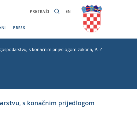
PRETRAŽI
EN
ANI
PRESS
ospodarstvu, s konačnim prijedlogom zakona, P. Z. br. 580
darstvu, s konačnim prijedlogom