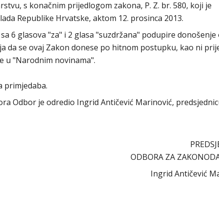
tvu, s konačnim prijedlogom zakona, P. Z. br. 580, koji je
lada Republike Hrvatske, aktom 12. prosinca 2013.
sa 6 glasova "za" i 2 glasa "suzdržana" podupire donošenje
elja da se ovaj Zakon donese po hitnom postupku, kao ni pri
ve u "Narodnim novinama".
a primjedaba.
abora Odbor je odredio Ingrid Antičević Marinović, predsjedni
PREDSJ
ODBORA ZA ZAKONOD
Ingrid Antičević M