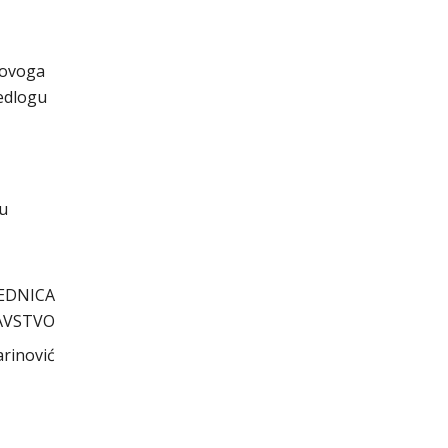
 ovoga
jedlogu
cu
EDNICA
AVSTVO
arinović