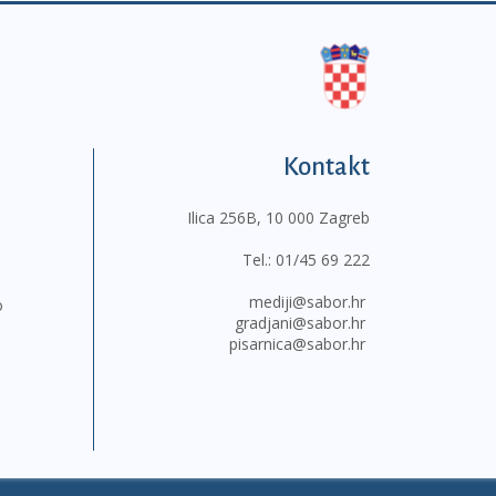
Kontakt
Ilica 256B, 10 000 Zagreb
Tel.:
01/45 69 222
mediji@sabor.hr
o
gradjani@sabor.hr
pisarnica@sabor.hr