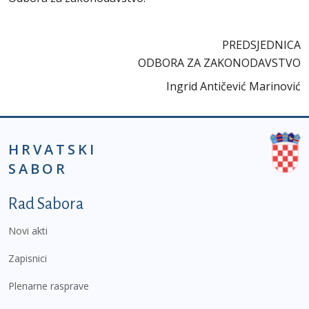
PREDSJEDNICA
ODBORA ZA ZAKONODAVSTVO
Ingrid Antičević Marinović
HRVATSKI
SABOR
Podnožje prvi izbornik
Rad Sabora
Novi akti
Zapisnici
Plenarne rasprave