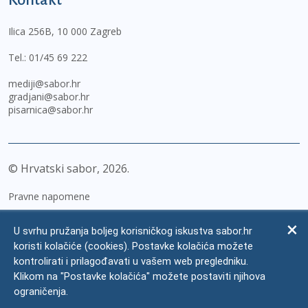
Ilica 256B, 10 000 Zagreb
Tel.:
01/45 69 222
mediji@sabor.hr
gradjani@sabor.hr
pisarnica@sabor.hr
© Hrvatski sabor,
2026
Pravne napomene
Izjava o pristupačnosti
U svrhu pružanja boljeg korisničkog iskustva sabor.hr
Zaštita osobnih podataka
koristi kolačiće (cookies). Postavke kolačića možete
kontrolirati i prilagođavati u vašem web pregledniku.
Impressum
Klikom na "Postavke kolačića" možete postaviti njihova
Česta pitanja
ograničenja.