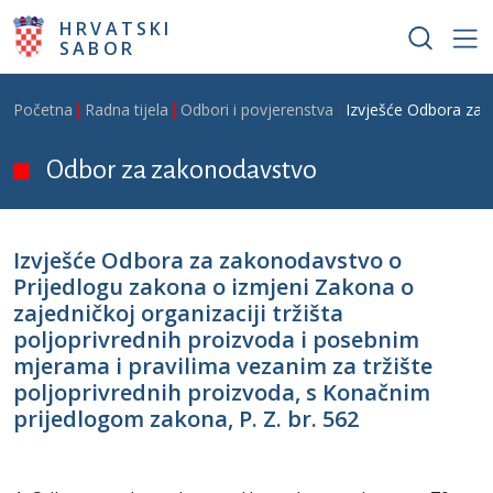
Skoči na glavni sadržaj
HRVATSKI
SABOR
Breadcrumb
Početna
Radna tijela
Odbori i povjerenstva
Izvješće Odbora za z
Odbor za zakonodavstvo
Izvješće Odbora za zakonodavstvo o
Prijedlogu zakona o izmjeni Zakona o
zajedničkoj organizaciji tržišta
poljoprivrednih proizvoda i posebnim
mjerama i pravilima vezanim za tržište
poljoprivrednih proizvoda, s Konačnim
prijedlogom zakona, P. Z. br. 562