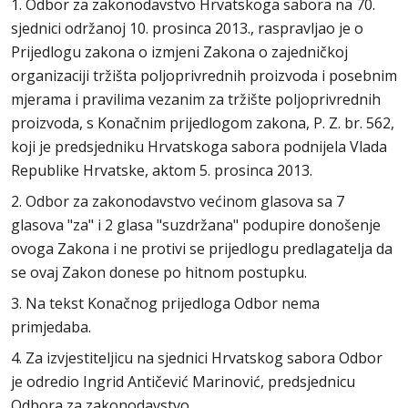
1. Odbor za zakonodavstvo Hrvatskoga sabora na 70.
sjednici održanoj 10. prosinca 2013., raspravljao je o
Prijedlogu zakona o izmjeni Zakona o zajedničkoj
organizaciji tržišta poljoprivrednih proizvoda i posebnim
mjerama i pravilima vezanim za tržište poljoprivrednih
proizvoda, s Konačnim prijedlogom zakona, P. Z. br. 562,
koji je predsjedniku Hrvatskoga sabora podnijela Vlada
Republike Hrvatske, aktom 5. prosinca 2013.
2. Odbor za zakonodavstvo većinom glasova sa 7
glasova "za" i 2 glasa "suzdržana" podupire donošenje
ovoga Zakona i ne protivi se prijedlogu predlagatelja da
se ovaj Zakon donese po hitnom postupku.
3. Na tekst Konačnog prijedloga Odbor nema
primjedaba.
4. Za izvjestiteljicu na sjednici Hrvatskog sabora Odbor
je odredio Ingrid Antičević Marinović, predsjednicu
Odbora za zakonodavstvo.