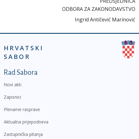
PREDSJEDNICA
ODBORA ZA ZAKONODAVSTVO
Ingrid Antičević Marinović
HRVATSKI
SABOR
Podnožje prvi izbornik
Rad Sabora
Novi akti
Zapisnici
Plenarne rasprave
Aktualna prijepodneva
Zastupnička pitanja