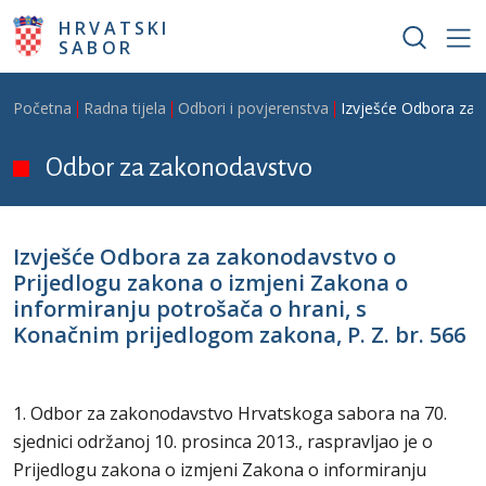
Skoči na glavni sadržaj
HRVATSKI
SABOR
Breadcrumb
Početna
Radna tijela
Odbori i povjerenstva
Izvješće Odbora za 
Odbor za zakonodavstvo
Izvješće Odbora za zakonodavstvo o
Prijedlogu zakona o izmjeni Zakona o
informiranju potrošača o hrani, s
Konačnim prijedlogom zakona, P. Z. br. 566
1. Odbor za zakonodavstvo Hrvatskoga sabora na 70.
sjednici održanoj 10. prosinca 2013., raspravljao je o
Prijedlogu zakona o izmjeni Zakona o informiranju