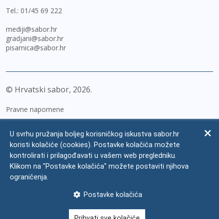
Tel.:
01/45 69 222
mediji@sabor.hr
gradjani@sabor.hr
pisarnica@sabor.hr
© Hrvatski sabor,
2026
Pravne napomene
Izjava o pristupačnosti
U svrhu pružanja boljeg korisničkog iskustva sabor.hr
Zaštita osobnih podataka
koristi kolačiće (cookies). Postavke kolačića možete
kontrolirati i prilagođavati u vašem web pregledniku.
Impressum
Klikom na "Postavke kolačića" možete postaviti njihova
Česta pitanja
ograničenja.
Kontakti
Postavke kolačića
Mapa weba
Prihvati sve kolačiće