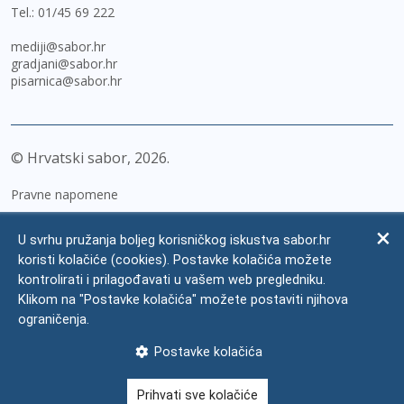
Tel.:
01/45 69 222
mediji@sabor.hr
gradjani@sabor.hr
pisarnica@sabor.hr
© Hrvatski sabor,
2026
Pravne napomene
Izjava o pristupačnosti
U svrhu pružanja boljeg korisničkog iskustva sabor.hr
Zaštita osobnih podataka
koristi kolačiće (cookies). Postavke kolačića možete
kontrolirati i prilagođavati u vašem web pregledniku.
Impressum
Klikom na "Postavke kolačića" možete postaviti njihova
Česta pitanja
ograničenja.
Kontakti
Postavke kolačića
Mapa weba
Prihvati sve kolačiće