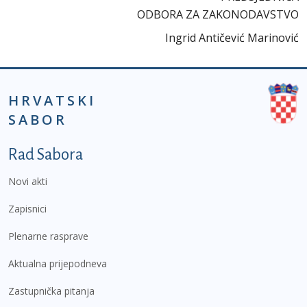
ODBORA ZA ZAKONODAVSTVO
Ingrid Antičević Marinović
HRVATSKI
SABOR
Podnožje prvi izbornik
Rad Sabora
Novi akti
Zapisnici
Plenarne rasprave
Aktualna prijepodneva
Zastupnička pitanja