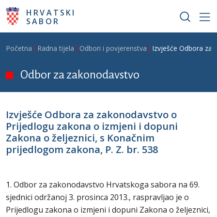
Skoči na glavni sadržaj
HRVATSKI
SABOR
Breadcrumb
Početna
Radna tijela
Odbori i povjerenstva
Izvješće Odbora za z
Odbor za zakonodavstvo
Izvješće Odbora za zakonodavstvo o
Prijedlogu zakona o izmjeni i dopuni
Zakona o željeznici, s Konačnim
prijedlogom zakona, P. Z. br. 538
1. Odbor za zakonodavstvo Hrvatskoga sabora na 69.
sjednici održanoj 3. prosinca 2013., raspravljao je o
Prijedlogu zakona o izmjeni i dopuni Zakona o željeznici,