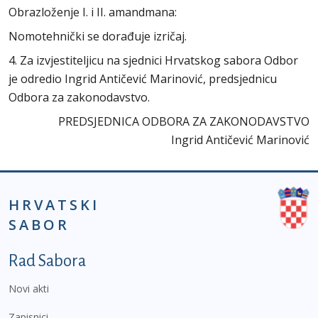
Obrazloženje I. i II. amandmana:
Nomotehnički se dorađuje izričaj.
4. Za izvjestiteljicu na sjednici Hrvatskog sabora Odbor
je odredio Ingrid Antičević Marinović, predsjednicu
Odbora za zakonodavstvo.
PREDSJEDNICA ODBORA ZA ZAKONODAVSTVO
Ingrid Antičević Marinović
HRVATSKI
SABOR
Podnožje prvi izbornik
Rad Sabora
Novi akti
Zapisnici