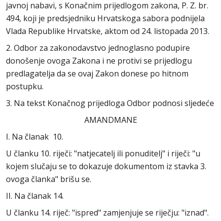
javnoj nabavi, s Konačnim prijedlogom zakona, P. Z. br.
494, koji je predsjedniku Hrvatskoga sabora podnijela
Vlada Republike Hrvatske, aktom od 24. listopada 2013.
2. Odbor za zakonodavstvo jednoglasno podupire
donošenje ovoga Zakona i ne protivi se prijedlogu
predlagatelja da se ovaj Zakon donese po hitnom
postupku.
3. Na tekst Konačnog prijedloga Odbor podnosi sljedeće
AMANDMANE
I. Na članak 10.
U članku 10. riječi: "natjecatelj ili ponuditelj" i riječi: "u
kojem slučaju se to dokazuje dokumentom iz stavka 3.
ovoga članka" brišu se.
II. Na članak 14.
U članku 14. riječ: "ispred" zamjenjuje se riječju: "iznad".