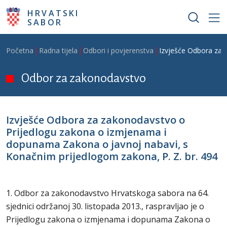
Skoči na glavni sadržaj
HRVATSKI
SABOR
Breadcrumb
Početna
Radna tijela
Odbori i povjerenstva
Izvješće Odbora za 
Odbor za zakonodavstvo
Izvješće Odbora za zakonodavstvo o
Prijedlogu zakona o izmjenama i
dopunama Zakona o javnoj nabavi, s
Konačnim prijedlogom zakona, P. Z. br. 494
1. Odbor za zakonodavstvo Hrvatskoga sabora na 64.
sjednici održanoj 30. listopada 2013., raspravljao je o
Prijedlogu zakona o izmjenama i dopunama Zakona o