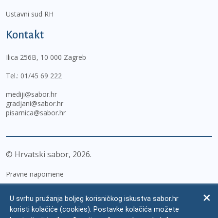
Ustavni sud RH
Kontakt
Ilica 256B, 10 000 Zagreb
Tel.:
01/45 69 222
mediji@sabor.hr
gradjani@sabor.hr
pisarnica@sabor.hr
© Hrvatski sabor,
2026
Pravne napomene
Izjava o pristupačnosti
U svrhu pružanja boljeg korisničkog iskustva sabor.hr
Zaštita osobnih podataka
koristi kolačiće (cookies). Postavke kolačića možete