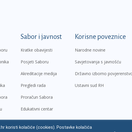
k
Sabor i javnost
Korisne poveznice
boru
Kratke obavijesti
Narodne novine
pnika
Posjeti Saboru
Savjetovanja s javnošću
Akreditacije medija
Državno izborno povjerenstv
ika
Pregledi rada
Ustavni sud RH
bora
Proračun Sabora
ru
Edukativni centar
.hr koristi kolačiće (cookies). Postavke kolačića