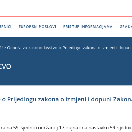
PNICI
EUROPSKI POSLOVI
PRISTUP INFORMACIJAMA
GRAĐ
ešće Odbora za zakonodavstvo o Prijedlogu zakona o izmjeni i dopuni 
tvo
o Prijedlogu zakona o izmjeni i dopuni Zakon
na 59. sjednici održanoj 17. rujna i na nastavku 59. sjedni