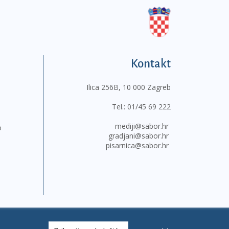
Kontakt
Ilica 256B, 10 000 Zagreb
Tel.:
01/45 69 222
mediji@sabor.hr
o
gradjani@sabor.hr
pisarnica@sabor.hr