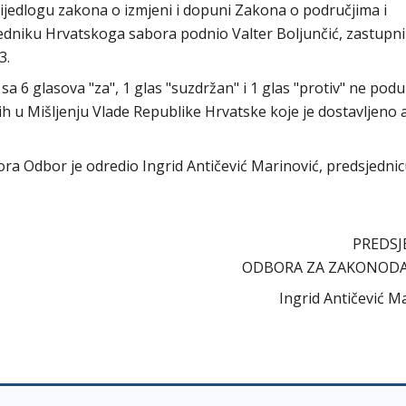
rijedlogu zakona o izmjeni i dopuni Zakona o područjima i
dsjedniku Hrvatskoga sabora podnio Valter Boljunčić, zastupni
3.
 6 glasova "za", 1 glas "suzdržan" i 1 glas "protiv" ne podu
h u Mišljenju Vlade Republike Hrvatske koje je dostavljeno
abora Odbor je odredio Ingrid Antičević Marinović, predsjedni
PREDSJ
ODBORA ZA ZAKONOD
Ingrid Antičević M