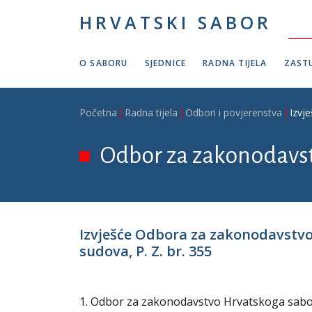
Skoči na glavni sadržaj
HRVATSKI SABOR
O SABORU
SJEDNICE
RADNA TIJELA
ZASTU
Breadcrumb
Početna
Radna tijela
Odbori i povjerenstva
Izvj
Odbor za zakonodavs
Izvješće Odbora za zakonodavstvo 
sudova, P. Z. br. 355
1. Odbor za zakonodavstvo Hrvatskoga sabora 