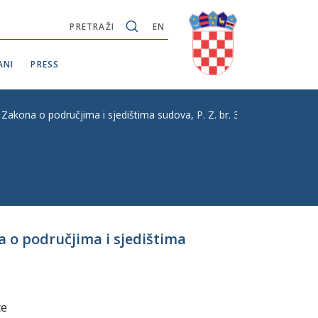
PRETRAŽI
EN
ANI
PRESS
Zakona o područjima i sjedištima sudova, P. Z. br. 355
a o područjima i sjedištima
ce