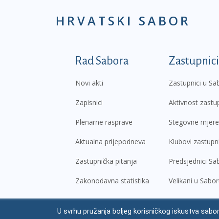
HRVATSKI SABOR
Podnožje prvi izborni
Rad Sabora
Zastupnici
Novi akti
Zastupnici u Sa
Zapisnici
Aktivnost zastu
Plenarne rasprave
Stegovne mjere
Aktualna prijepodneva
Klubovi zastupn
Zastupnička pitanja
Predsjednici Sa
Zakonodavna statistika
Velikani u Sabo
U svrhu pružanja boljeg korisničkog iskustva sabor