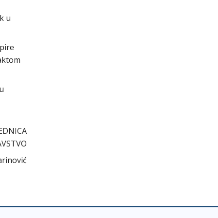
k u
pire
 aktom
cu
EDNICA
AVSTVO
arinović