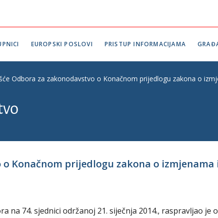
PNICI
EUROPSKI POSLOVI
PRISTUP INFORMACIJAMA
GRAĐ
ešće Odbora za zakonodavstvo o Konačnom prijedlogu zakona o izmjen
tvo
o o Konačnom prijedlogu zakona o izmjenama 
na 74. sjednici održanoj 21. siječnja 2014., raspravljao je o