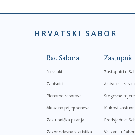
HRVATSKI SABOR
Podnožje prvi izborni
Rad Sabora
Zastupnici
Novi akti
Zastupnici u Sa
Zapisnici
Aktivnost zastu
Plenarne rasprave
Stegovne mjere
Aktualna prijepodneva
Klubovi zastupn
Zastupnička pitanja
Predsjednici Sa
Zakonodavna statistika
Velikani u Sabo