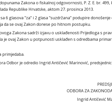
punama Zakona o fiskalnoj odgovornosti, P. Z. E. br. 499, k
lada Republike Hrvatske, aktom 27. prosinca 2013.
sa 6 glasova "za" i 2 glasa "suzdržana" podupire donošenje
elja da se ovaj Zakon donese po hitnom postupku.
 ovoga Zakona sadrži izjavu o usklađenosti Prijedloga s pr
 da je ovaj Zakon u potpunosti usklađen s odredbama primar
a primjedaba.
abora Odbor je odredio Ingrid Antičević Marinović, predsjedni
PREDSJ
ODBORA ZA ZAKONOD
Ingrid Antičević M