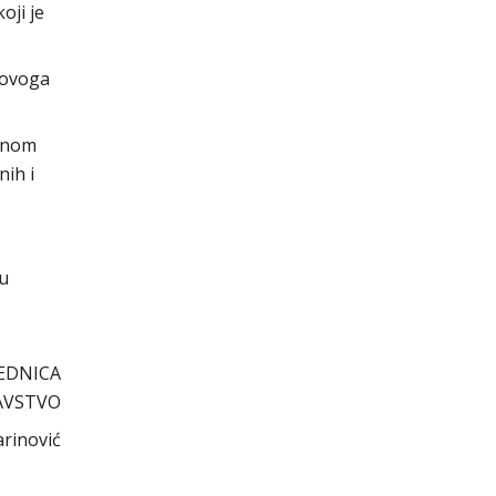
oji je
 ovoga
avnom
nih i
cu
EDNICA
AVSTVO
arinović