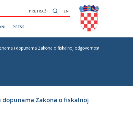
PRETRAŽI
EN
ANI
PRESS
ama i dopunama Zakona o fiskalnoj odgovornosti, P. Z. E. br. 499
i dopunama Zakona o fiskalnoj