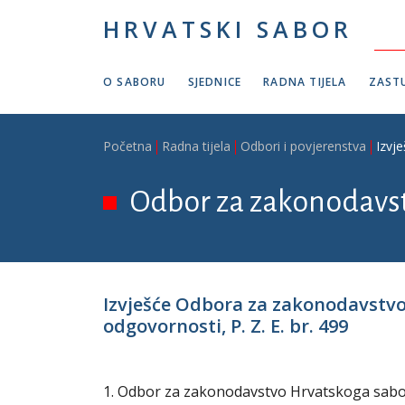
Skoči na glavni sadržaj
HRVATSKI SABOR
O SABORU
SJEDNICE
RADNA TIJELA
ZASTU
Breadcrumb
Početna
Radna tijela
Odbori i povjerenstva
Izvj
Odbor za zakonodavs
Izvješće Odbora za zakonodavstv
odgovornosti, P. Z. E. br. 499
1. Odbor za zakonodavstvo Hrvatskoga sabora 