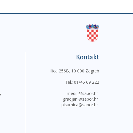
Kontakt
Ilica 256B, 10 000 Zagreb
Tel.:
01/45 69 222
mediji@sabor.hr
o
gradjani@sabor.hr
pisarnica@sabor.hr