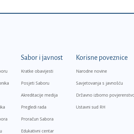
k
Sabor i javnost
Korisne poveznice
boru
Kratke obavijesti
Narodne novine
pnika
Posjeti Saboru
Savjetovanja s javnošću
Akreditacije medija
Državno izborno povjerenstv
ika
Pregledi rada
Ustavni sud RH
bora
Proračun Sabora
ru
Edukativni centar