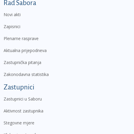
Podnožje prvi izbornik
Rad Sabora
Novi akti
Zapisnici
Plenarne rasprave
Aktualna prijepodneva
Zastupnička pitanja
Zakonodavna statistika
Zastupnici
Zastupnici u Saboru
Aktivnost zastupnika
Stegovne mjere