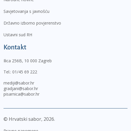
Savjetovanja s javnošću
Državno izborno povjerenstvo
Ustavni sud RH
Kontakt
Ilica 256B, 10 000 Zagreb
Tel.:
01/45 69 222
mediji@sabor.hr
gradjani@sabor.hr
pisarnica@sabor.hr
© Hrvatski sabor,
2026
Pravne napomene