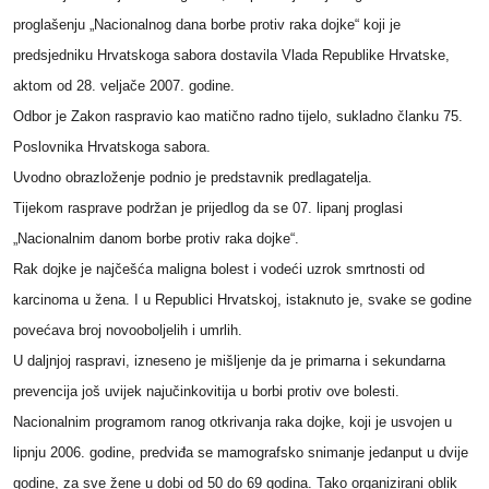
proglašenju „Nacionalnog dana borbe protiv raka dojke“ koji je
predsjedniku Hrvatskoga sabora dostavila Vlada Republike Hrvatske,
aktom od 28. veljače 2007. godine.
Odbor je Zakon raspravio kao matično radno tijelo, sukladno članku 75.
Poslovnika Hrvatskoga sabora.
Uvodno obrazloženje podnio je predstavnik predlagatelja.
Tijekom rasprave podržan je prijedlog da se 07. lipanj proglasi
„Nacionalnim danom borbe protiv raka dojke“.
Rak dojke je najčešća maligna bolest i vodeći uzrok smrtnosti od
karcinoma u žena. I u Republici Hrvatskoj, istaknuto je, svake se godine
povećava broj novooboljelih i umrlih.
U daljnjoj raspravi, izneseno je mišljenje da je primarna i sekundarna
prevencija još uvijek najučinkovitija u borbi protiv ove bolesti.
Nacionalnim programom ranog otkrivanja raka dojke, koji je usvojen u
lipnju 2006. godine, predviđa se mamografsko snimanje jedanput u dvije
godine, za sve žene u dobi od 50 do 69 godina. Tako organizirani oblik