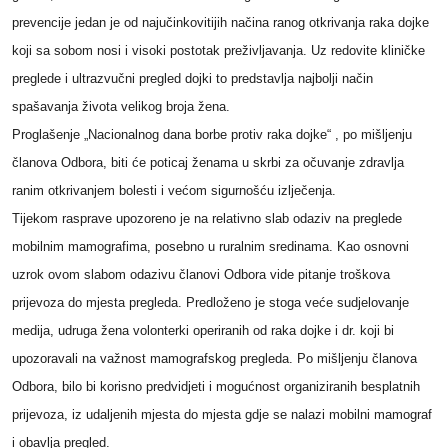
prevencije jedan je od najučinkovitijih načina ranog otkrivanja raka dojke
koji sa sobom nosi i visoki postotak preživljavanja. Uz redovite kliničke
preglede i ultrazvučni pregled dojki to predstavlja najbolji način
spašavanja života velikog broja žena.
Proglašenje „Nacionalnog dana borbe protiv raka dojke“ , po mišljenju
članova Odbora, biti će poticaj ženama u skrbi za očuvanje zdravlja
ranim otkrivanjem bolesti i većom sigurnošću izlječenja.
Tijekom rasprave upozoreno je na relativno slab odaziv na preglede
mobilnim mamografima, posebno u ruralnim sredinama. Kao osnovni
uzrok ovom slabom odazivu članovi Odbora vide pitanje troškova
prijevoza do mjesta pregleda. Predloženo je stoga veće sudjelovanje
medija, udruga žena volonterki operiranih od raka dojke i dr. koji bi
upozoravali na važnost mamografskog pregleda. Po mišljenju članova
Odbora, bilo bi korisno predvidjeti i mogućnost organiziranih besplatnih
prijevoza, iz udaljenih mjesta do mjesta gdje se nalazi mobilni mamograf
i obavlja pregled.