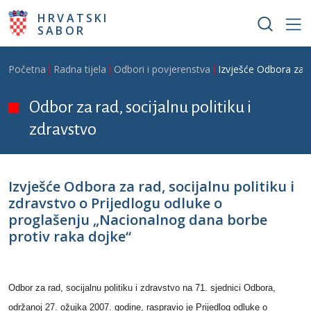
Skoči na glavni sadržaj
HRVATSKI
SABOR
Breadcrumb
Početna
Radna tijela
Odbori i povjerenstva
Izvješće Odbora za r
Odbor za rad, socijalnu politiku i
zdravstvo
Izvješće Odbora za rad, socijalnu politiku i
zdravstvo o Prijedlogu odluke o
proglašenju „Nacionalnog dana borbe
protiv raka dojke“
Odbor za rad, socijalnu politiku i zdravstvo na 71. sjednici Odbora,
održanoj 27. ožujka 2007. godine, raspravio je Prijedlog odluke o