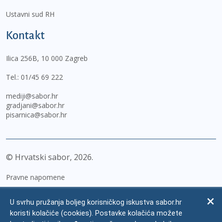
Ustavni sud RH
Kontakt
Ilica 256B, 10 000 Zagreb
Tel.:
01/45 69 222
mediji@sabor.hr
gradjani@sabor.hr
pisarnica@sabor.hr
© Hrvatski sabor,
2026
Pravne napomene
Izjava o pristupačnosti
U svrhu pružanja boljeg korisničkog iskustva sabor.hr
Zaštita osobnih podataka
koristi kolačiće (cookies). Postavke kolačića možete