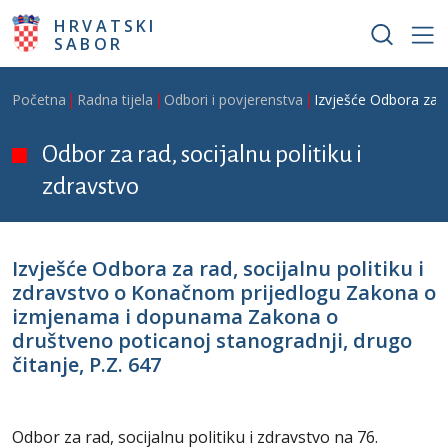
Skoči na glavni sadržaj
HRVATSKI
SABOR
Breadcrumb
Početna
Radna tijela
Odbori i povjerenstva
Izvješće Odbora za r
Odbor za rad, socijalnu politiku i
zdravstvo
Izvješće Odbora za rad, socijalnu politiku i
zdravstvo o Konačnom prijedlogu Zakona o
izmjenama i dopunama Zakona o
društveno poticanoj stanogradnji, drugo
čitanje, P.Z. 647
Odbor za rad, socijalnu politiku i zdravstvo na 76.