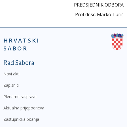
PREDSJEDNIK ODBORA
Prof.dr.sc. Marko Turić
HRVATSKI
SABOR
Podnožje prvi izbornik
Rad Sabora
Novi akti
Zapisnici
Plenarne rasprave
Aktualna prijepodneva
Zastupnička pitanja