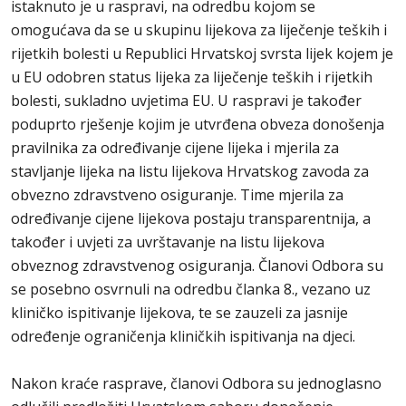
istaknuto je u raspravi, na odredbu kojom se
omogućava da se u skupinu lijekova za liječenje teških i
rijetkih bolesti u Republici Hrvatskoj svrsta lijek kojem je
u EU odobren status lijeka za liječenje teških i rijetkih
bolesti, sukladno uvjetima EU. U raspravi je također
poduprto rješenje kojim je utvrđena obveza donošenja
pravilnika za određivanje cijene lijeka i mjerila za
stavljanje lijeka na listu lijekova Hrvatskog zavoda za
obvezno zdravstveno osiguranje. Time mjerila za
određivanje cijene lijekova postaju transparentnija, a
također i uvjeti za uvrštavanje na listu lijekova
obveznog zdravstvenog osiguranja. Članovi Odbora su
se posebno osvrnuli na odredbu članka 8., vezano uz
kliničko ispitivanje lijekova, te se zauzeli za jasnije
određenje ograničenja kliničkih ispitivanja na djeci.
Nakon kraće rasprave, članovi Odbora su jednoglasno