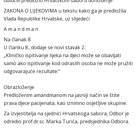
odlučili predložiti Hrvatskom saboru donošenje
ZAKONA O LIJEKOVIMA u tekstu kako ga je predložila
Vlada Republike Hrvatske, uz slijedeći
A m a n d m a n
Na članak 8.
U članku 8., dodaje se novi stavak 2.:
„Kliničko ispitivanje lijeka na djeci može se obavljati
samo ako ispitivanje kod odraslih osoba ne može pružiti
odgovarajuće rezultate:“
Obrazloženje
Predloženim amandmanom na jasniji način se štite
prava djece pacijenata, kao iznimno osjetljive skupine.
Za izvjestitelja na sjednici Hrvatskoga sabora, Odbor je
odredio prof.dr.sc. Marka Turića, predsjednika Odbora.