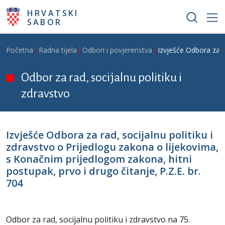
Skoči na glavni sadržaj
HRVATSKI
SABOR
Breadcrumb
Početna
Radna tijela
Odbori i povjerenstva
Izvješće Odbora za ra
Odbor za rad, socijalnu politiku i
zdravstvo
Izvješće Odbora za rad, socijalnu politiku i
zdravstvo o Prijedlogu zakona o lijekovima,
s Konačnim prijedlogom zakona, hitni
postupak, prvo i drugo čitanje, P.Z.E. br.
704
Odbor za rad, socijalnu politiku i zdravstvo na 75.