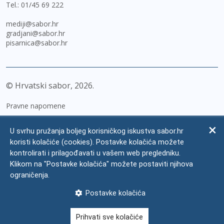
Tel.:
01/45 69 222
mediji@sabor.hr
gradjani@sabor.hr
pisarnica@sabor.hr
© Hrvatski sabor,
2026
Pravne napomene
Izjava o pristupačnosti
U svrhu pružanja boljeg korisničkog iskustva sabor.hr
Zaštita osobnih podataka
koristi kolačiće (cookies). Postavke kolačića možete
kontrolirati i prilagođavati u vašem web pregledniku.
Impressum
Klikom na "Postavke kolačića" možete postaviti njihova
Česta pitanja
ograničenja.
Kontakti
Postavke kolačića
Mapa weba
Prihvati sve kolačiće