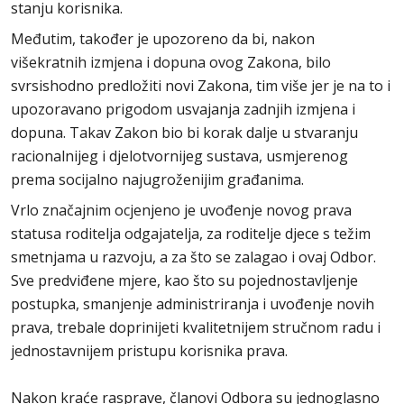
stanju korisnika.
Međutim, također je upozoreno da bi, nakon
višekratnih izmjena i dopuna ovog Zakona, bilo
svrsishodno predložiti novi Zakona, tim više jer je na to i
upozoravano prigodom usvajanja zadnjih izmjena i
dopuna. Takav Zakon bio bi korak dalje u stvaranju
racionalnijeg i djelotvornijeg sustava, usmjerenog
prema socijalno najugroženijim građanima.
Vrlo značajnim ocjenjeno je uvođenje novog prava
statusa roditelja odgajatelja, za roditelje djece s težim
smetnjama u razvoju, a za što se zalagao i ovaj Odbor.
Sve predviđene mjere, kao što su pojednostavljenje
postupka, smanjenje administriranja i uvođenje novih
prava, trebale doprinijeti kvalitetnijem stručnom radu i
jednostavnijem pristupu korisnika prava.
Nakon kraće rasprave, članovi Odbora su jednoglasno