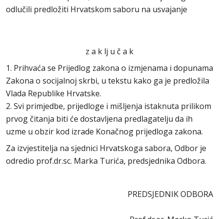
odlučili predložiti Hrvatskom saboru na usvajanje
z a k lj u č a k
1. Prihvaća se Prijedlog zakona o izmjenama i dopunama
Zakona o socijalnoj skrbi, u tekstu kako ga je predložila
Vlada Republike Hrvatske.
2. Svi primjedbe, prijedloge i mišljenja istaknuta prilikom
prvog čitanja biti će dostavljena predlagatelju da ih
uzme u obzir kod izrade Konačnog prijedloga zakona.
Za izvjestitelja na sjednici Hrvatskoga sabora, Odbor je
odredio prof.dr.sc. Marka Turića, predsjednika Odbora.
PREDSJEDNIK ODBORA