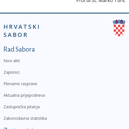
Prof.dr.sc. Marko Turić
HRVATSKI
SABOR
Podnožje prvi izbornik
Rad Sabora
Novi akti
Zapisnici
Plenarne rasprave
Aktualna prijepodneva
Zastupnička pitanja
Zakonodavna statistika