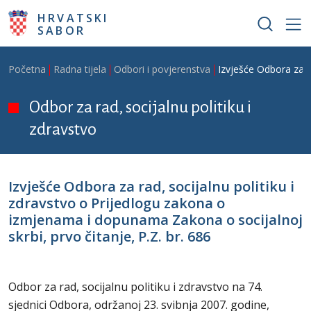
Skoči na glavni sadržaj
HRVATSKI
SABOR
Breadcrumb
Početna
Radna tijela
Odbori i povjerenstva
Izvješće Odbora za r
Odbor za rad, socijalnu politiku i
zdravstvo
Izvješće Odbora za rad, socijalnu politiku i
zdravstvo o Prijedlogu zakona o
izmjenama i dopunama Zakona o socijalnoj
skrbi, prvo čitanje, P.Z. br. 686
Odbor za rad, socijalnu politiku i zdravstvo na 74.
sjednici Odbora, održanoj 23. svibnja 2007. godine,