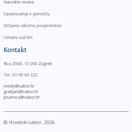
Narodne novine
Savjetovanja s javnošću
Državno izborno povjerenstvo
Ustavni sud RH
Kontakt
Ilica 256B, 10 000 Zagreb
Tel.:
01/45 69 222
mediji@sabor.hr
gradjani@sabor.hr
pisarnica@sabor.hr
© Hrvatski sabor,
2026