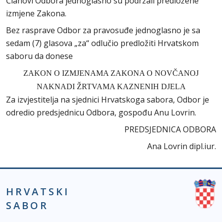
Članovi Odbora jednoglasno su podržali predložene
izmjene Zakona.
Bez rasprave Odbor za pravosuđe jednoglasno je sa
sedam (7) glasova „za“ odlučio predložiti Hrvatskom
saboru da donese
ZAKON O IZMJENAMA ZAKONA O NOVČANOJ
NAKNADI ŽRTVAMA KAZNENIH DJELA
Za izvjestitelja na sjednici Hrvatskoga sabora, Odbor je
odredio predsjednicu Odbora, gospođu Anu Lovrin.
PREDSJEDNICA ODBORA
Ana Lovrin dipl.iur.
HRVATSKI
SABOR