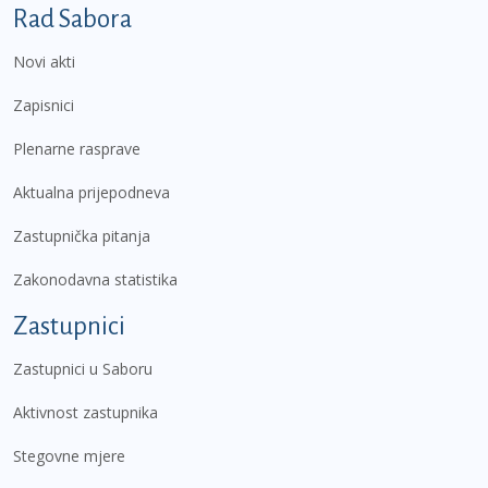
Podnožje prvi izbornik
Rad Sabora
Novi akti
Zapisnici
Plenarne rasprave
Aktualna prijepodneva
Zastupnička pitanja
Zakonodavna statistika
Zastupnici
Zastupnici u Saboru
Aktivnost zastupnika
Stegovne mjere