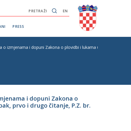
PRETRAŽI
EN
ANI
PRESS
 o izmjenama i dopuni Zakona o plovidbi i lukama unutarnjih voda, s 
izmjenama i dopuni Zakona o
, prvo i drugo čitanje, P.Z. br.