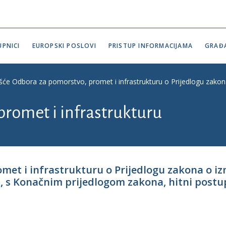
PNICI
EUROPSKI POSLOVI
PRISTUP INFORMACIJAMA
GRAĐ
ešće Odbora za pomorstvo, promet i infrastrukturu o Prijedlogu zakona
promet i infrastrukturu
omet i infrastrukturu o Prijedlogu zakona o 
 s Konačnim prijedlogom zakona, hitni postupak