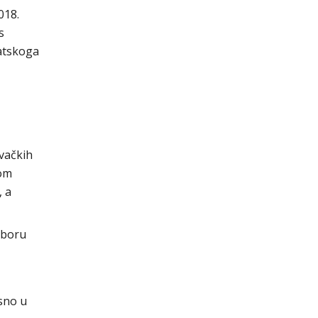
018.
s
vatskoga
ovačkih
kom
, a
aboru
osno u