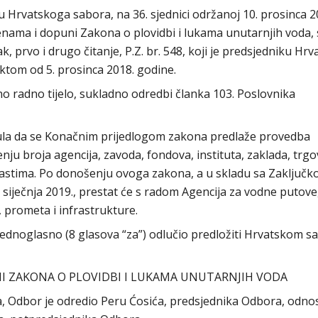
 Hrvatskoga sabora, na 36. sjednici održanoj 10. prosinca 2
enama i dopuni Zakona o plovidbi i lukama unutarnjih voda, 
 prvo i drugo čitanje, P.Z. br. 548, koji je predsjedniku Hr
ktom od 5. prosinca 2018. godine.
o radno tijelo, sukladno odredbi članka 103. Poslovnika
nula da se Konačnim prijedlogom zakona predlaže provedba
ju broja agencija, zavoda, fondova, instituta, zaklada, trg
lastima. Po donošenju ovoga zakona, a u skladu sa Zaključ
 siječnja 2019., prestat će s radom Agencija za vodne putove
 prometa i infrastrukture.
ednoglasno (8 glasova “za”) odlučio predložiti Hrvatskom s
I ZAKONA O PLOVIDBI I LUKAMA UNUTARNJIH VODA
ora, Odbor je odredio Peru Ćosića, predsjednika Odbora, odn