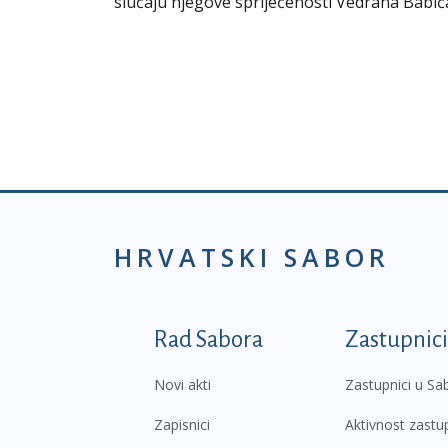
slučaju njegove spriječenosti Vedrana Babi
HRVATSKI SABOR
Podnožje prvi izborni
Rad Sabora
Zastupnici
Novi akti
Zastupnici u Sa
Zapisnici
Aktivnost zastu