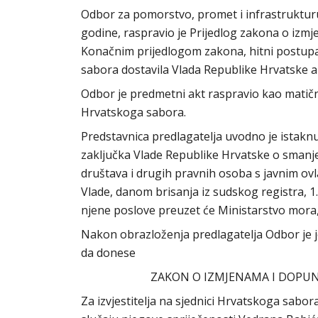
Odbor za pomorstvo, promet i infrastrukturu
godine, raspravio je Prijedlog zakona o izmj
Konačnim prijedlogom zakona, hitni postupak,
sabora dostavila Vlada Republike Hrvatske a
Odbor je predmetni akt raspravio kao matičn
Hrvatskoga sabora.
Predstavnica predlagatelja uvodno je istak
zaključka Vlade Republike Hrvatske o smanjen
društava i drugih pravnih osoba s javnim ov
Vlade, danom brisanja iz sudskog registra, 1.
njene poslove preuzet će Ministarstvo mora,
Nakon obrazloženja predlagatelja Odbor je j
da donese
ZAKON O IZMJENAMA I DOPUN
Za izvjestitelja na sjednici Hrvatskoga sab