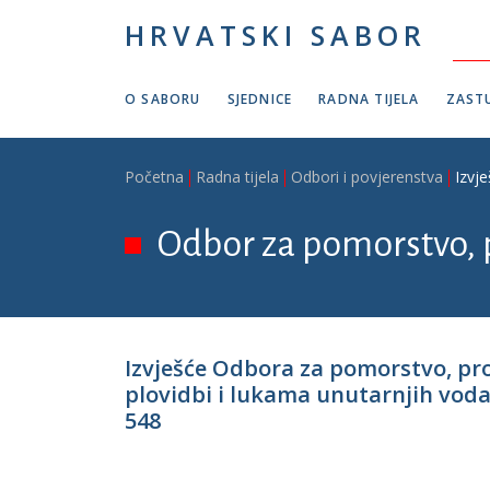
Skoči na glavni sadržaj
HRVATSKI SABOR
O SABORU
SJEDNICE
RADNA TIJELA
ZASTU
Breadcrumb
Početna
Radna tijela
Odbori i povjerenstva
Izvj
Odbor za pomorstvo, 
Izvješće Odbora za pomorstvo, pr
plovidbi i lukama unutarnjih voda,
548