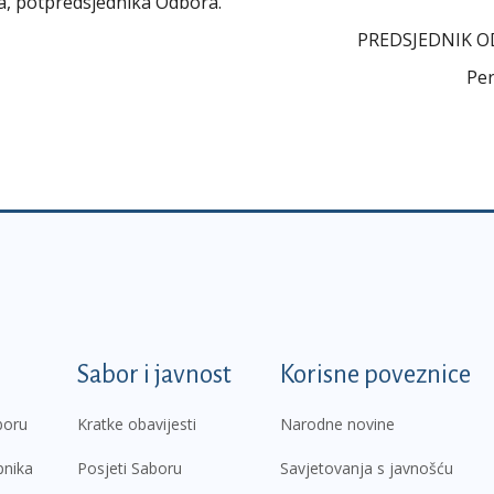
ća, potpredsjednika Odbora.
PREDSJEDNIK 
Per
k
Sabor i javnost
Korisne poveznice
boru
Kratke obavijesti
Narodne novine
pnika
Posjeti Saboru
Savjetovanja s javnošću