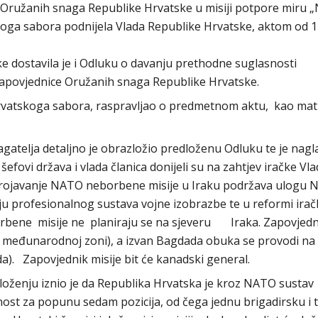
a Oružanih snaga Republike Hrvatske u misiji potpore miru
skoga sabora podnijela Vlada Republike Hrvatske, aktom od 1
ke dostavila je i Odluku o davanju prethodne suglasnosti
zapovjednice Oružanih snaga Republike Hrvatske.
Hrvatskoga sabora, raspravljao o predmetnom aktu, kao mat
atelja detaljno je obrazložio predloženu Odluku te je nagl
fovi država i vlada članica donijeli su na zahtjev iračke Vla
strojavanje NATO neborbene misije u Iraku podržava ulogu
ju profesionalnog sustava vojne izobrazbe te u reformi ira
rbene misije ne planiraju se na sjeveru Iraka. Zapovjedn
u međunarodnoj zoni), a izvan Bagdada obuka se provodi na 
ada). Zapovjednik misije bit će kanadski general.
oženju iznio je da Republika Hrvatska je kroz NATO sustav
ost za popunu sedam pozicija, od čega jednu brigadirsku i 