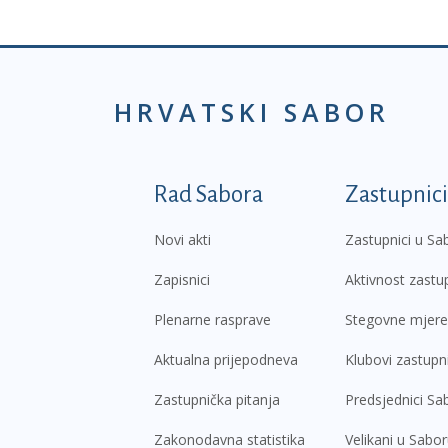
HRVATSKI SABOR
Podnožje prvi izborni
Rad Sabora
Zastupnici
Novi akti
Zastupnici u Sa
Zapisnici
Aktivnost zastu
Plenarne rasprave
Stegovne mjere
Aktualna prijepodneva
Klubovi zastupn
Zastupnička pitanja
Predsjednici Sa
Zakonodavna statistika
Velikani u Sabo