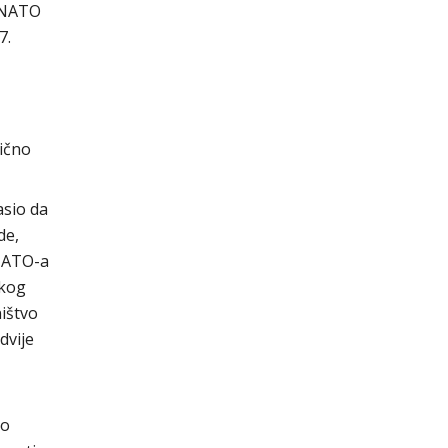
 „NATO
7.
ično
asio da
de,
 NATO-a
čkog
ištvo
dvije
to