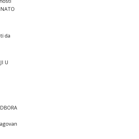
žnosti
u „NATO
ti da
JI U
ODBORA
ragovan