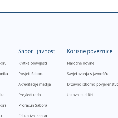
k
Sabor i javnost
Korisne poveznice
boru
Kratke obavijesti
Narodne novine
pnika
Posjeti Saboru
Savjetovanja s javnošću
Akreditacije medija
Državno izborno povjerenstv
ika
Pregledi rada
Ustavni sud RH
bora
Proračun Sabora
ru
Edukativni centar