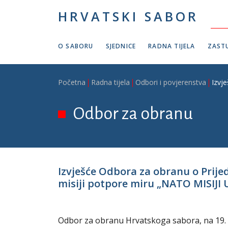
Skoči na glavni sadržaj
HRVATSKI SABOR
O SABORU
SJEDNICE
RADNA TIJELA
ZASTU
Breadcrumb
Početna
Radna tijela
Odbori i povjerenstva
Izvj
Odbor za obranu
Izvješće Odbora za obranu o Prij
misiji potpore miru „NATO MISIJI 
Odbor za obranu Hrvatskoga sabora, na 19. sj