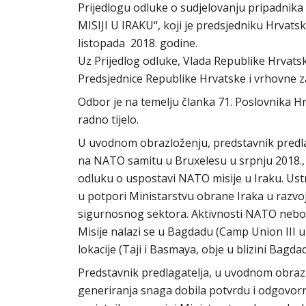
Prijedlogu odluke o sudjelovanju pripadnik
MISIJI U IRAKU“, koji je predsjedniku Hrvat
listopada 2018. godine.
Uz Prijedlog odluke, Vlada Republike Hrvats
Predsjednice Republike Hrvatske i vrhovne 
Odbor je na temelju članka 71. Poslovnika 
radno tijelo.
U uvodnom obrazloženju, predstavnik predlag
na NATO samitu u Bruxelesu u srpnju 2018., še
odluku o uspostavi NATO misije u Iraku. U
u potpori Ministarstvu obrane Iraka u razvo
sigurnosnog sektora. Aktivnosti NATO nebo
Misije nalazi se u Bagdadu (Camp Union III 
lokacije (Taji i Basmaya, obje u blizini Bagd
Predstavnik predlagatelja, u uvodnom obrazl
generiranja snaga dobila potvrdu i odgovorn