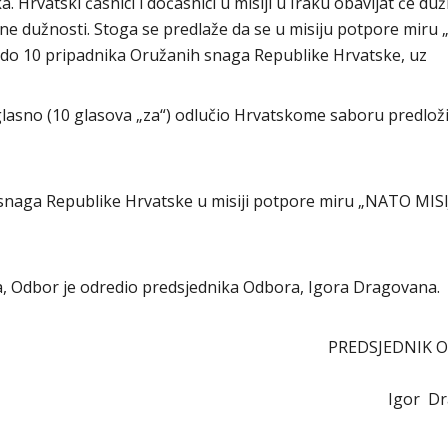
. Hrvatski časnici i dočasnici u misiji u Iraku obavljat će du
rne dužnosti. Stoga se predlaže da se u misiju potpore mir
ti do 10 pripadnika Oružanih snaga Republike Hrvatske, uz
asno (10 glasova „za“) odlučio Hrvatskome saboru predloži
snaga Republike Hrvatske u misiji potpore miru „NATO MISI
ra, Odbor je odredio predsjednika Odbora, Igora Dragovana.
PREDSJEDNIK 
Igor D