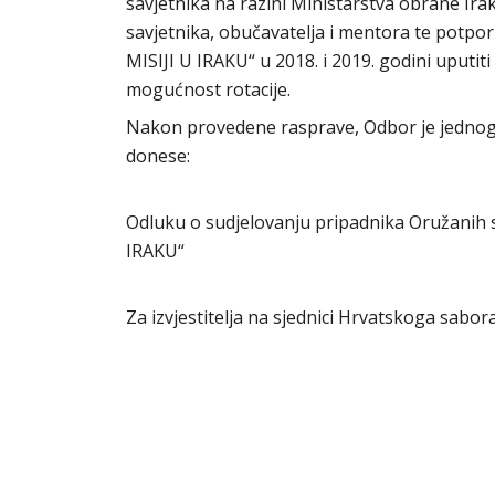
savjetnika na razini Ministarstva obrane Iraka
savjetnika, obučavatelja i mentora te potpo
MISIJI U IRAKU“ u 2018. i 2019. godini uputi
mogućnost rotacije.
Nakon provedene rasprave, Odbor je jednogl
donese:
Odluku o sudjelovanju pripadnika Oružanih 
IRAKU“
Za izvjestitelja na sjednici Hrvatskoga sabo