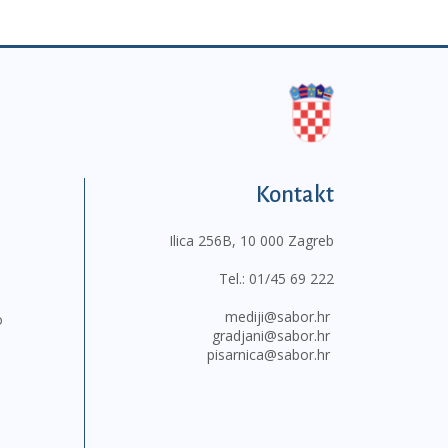
Kontakt
Ilica 256B, 10 000 Zagreb
Tel.:
01/45 69 222
mediji@sabor.hr
o
gradjani@sabor.hr
pisarnica@sabor.hr