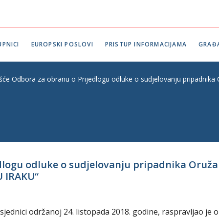
PNICI
EUROPSKI POSLOVI
PRISTUP INFORMACIJAMA
GRAĐ
ešće Odbora za obranu o Prijedlogu odluke o sudjelovanju pripadnika
edlogu odluke o sudjelovanju pripadnika Oruž
U IRAKU“
ednici održanoj 24. listopada 2018. godine, raspravljao je o