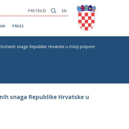
PRETRAŽI
EN
ANI
PRESS
 Oružanih snaga Republike Hrvatske u misiji potpore miru „NATO MISI
anih snaga Republike Hrvatske u