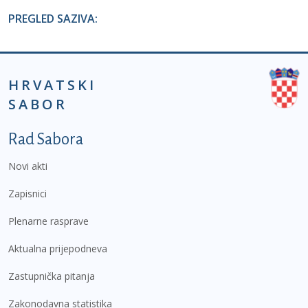
PREGLED SAZIVA:
HRVATSKI
SABOR
Podnožje prvi izbornik
Rad Sabora
Novi akti
Zapisnici
Plenarne rasprave
Aktualna prijepodneva
Zastupnička pitanja
Zakonodavna statistika