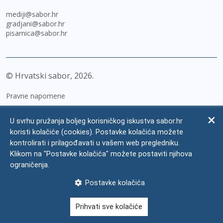
mediji@sabor.hr
gradjani@sabor.hr
pisarnica@sabor.hr
© Hrvatski sabor,
2026
Pravne napomene
Izjava o pristupačnosti
U svrhu pružanja boljeg korisničkog iskustva sabor.hr
Zaštita osobnih podataka
koristi kolačiće (cookies). Postavke kolačića možete
kontrolirati i prilagođavati u vašem web pregledniku.
Impressum
Klikom na "Postavke kolačića" možete postaviti njihova
Česta pitanja
ograničenja.
Kontakti
Postavke kolačića
Mapa weba
Prihvati sve kolačiće