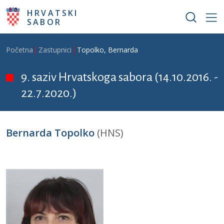
Skoči na glavni sadržaj
HRVATSKI
SABOR
Breadcrumb
Početna
Zastupnici
Topolko, Bernarda
9. saziv Hrvatskoga sabora (14.10.2016. -
22.7.2020.)
Bernarda Topolko
(HNS)