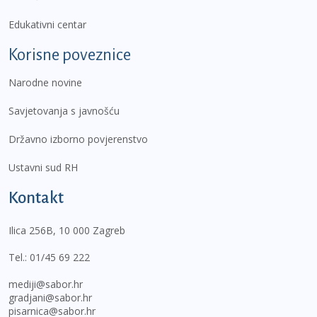
Edukativni centar
Korisne poveznice
Narodne novine
Savjetovanja s javnošću
Državno izborno povjerenstvo
Ustavni sud RH
Kontakt
Ilica 256B, 10 000 Zagreb
Tel.:
01/45 69 222
mediji@sabor.hr
gradjani@sabor.hr
pisarnica@sabor.hr