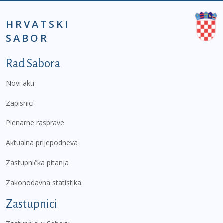
HRVATSKI
SABOR
Podnožje prvi izbornik
Rad Sabora
Novi akti
Zapisnici
Plenarne rasprave
Aktualna prijepodneva
Zastupnička pitanja
Zakonodavna statistika
Zastupnici