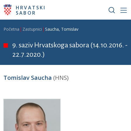
Skoči na glavni sadržaj
HRVATSKI
SABOR
Breadcrumb
Početna
Zastupnici
Saucha, Tomislav
9. saziv Hrvatskoga sabora (14.10.2016. -
22.7.2020.)
Tomislav Saucha
(HNS)