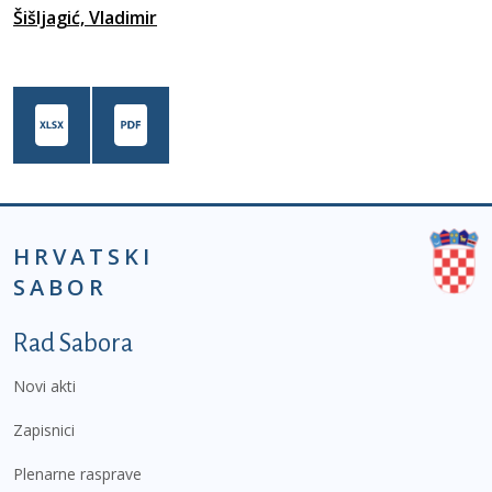
Šišljagić, Vladimir
HRVATSKI
SABOR
Podnožje prvi izbornik
Rad Sabora
Novi akti
Zapisnici
Plenarne rasprave