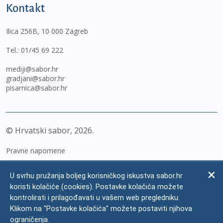
Kontakt
Ilica 256B, 10 000 Zagreb
Tel.:
01/45 69 222
mediji@sabor.hr
gradjani@sabor.hr
pisarnica@sabor.hr
© Hrvatski sabor,
2026
Pravne napomene
Izjava o pristupačnosti
U svrhu pružanja boljeg korisničkog iskustva sabor.hr
Zaštita osobnih podataka
koristi kolačiće (cookies). Postavke kolačića možete
kontrolirati i prilagođavati u vašem web pregledniku.
Impressum
Klikom na "Postavke kolačića" možete postaviti njihova
Česta pitanja
ograničenja.