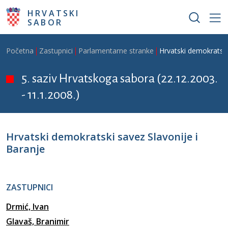
Skoči na glavni sadržaj
HRVATSKI
SABOR
Breadcrumb
Početna
Zastupnici
Parlamentarne stranke
Hrvatski demokratski
5. saziv Hrvatskoga sabora (22.12.2003.
- 11.1.2008.)
Hrvatski demokratski savez Slavonije i
Baranje
ZASTUPNICI
Drmić, Ivan
Glavaš, Branimir