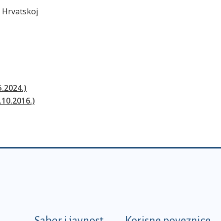
i Hrvatskoj
5.2024.)
.10.2016.)
Sabor i javnost
Korisne poveznice