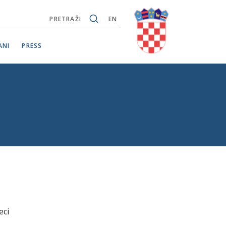
PRETRAŽI
EN
ANI
PRESS
eci