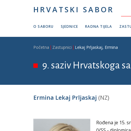
Skoči na glavni sadržaj
HRVATSKI SABOR
O SABORU
SJEDNICE
RADNA TIJELA
ZASTU
Breadcrumb
Početna
Zastupnici
Lekaj Prljaskaj, Ermina
9. saziv Hrvatskoga sa
Ermina Lekaj Prljaskaj
(NZ)
Rođena je 15. sr
(VSS - diplomir