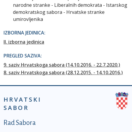
narodne stranke - Liberalnih demokrata - Istarskog
demokratskog sabora - Hrvatske stranke
umirovljenika
IZBORNA JEDINICA:
II. izborna jedinica
PREGLED SAZIVA:
9. saziv Hrvatskoga sabora (14.10.2016. - 22.7.2020.)
8. saziv Hrvatskoga sabora (28.12.2015. - 14.10.2016.)
HRVATSKI
SABOR
Podnožje prvi izbornik
Rad Sabora