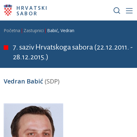
Skoči na glavni sadržaj
HRVATSKI
SABOR
Breadcrumb
Početna
Zastupnici
Babić, Vedran
7. saziv Hrvatskoga sabora (22.12.2011. -
28.12.2015.)
Vedran Babić
(SDP)