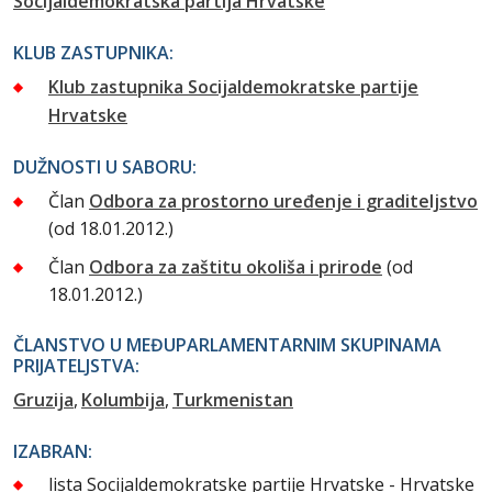
Socijaldemokratska partija Hrvatske
KLUB ZASTUPNIKA:
Klub zastupnika Socijaldemokratske partije
Hrvatske
DUŽNOSTI U SABORU:
Član
Odbora za prostorno uređenje i graditeljstvo
(od 18.01.2012.)
Član
Odbora za zaštitu okoliša i prirode
(od
18.01.2012.)
ČLANSTVO U MEĐUPARLAMENTARNIM SKUPINAMA
PRIJATELJSTVA:
Gruzija
Kolumbija
Turkmenistan
IZABRAN:
lista Socijaldemokratske partije Hrvatske - Hrvatske