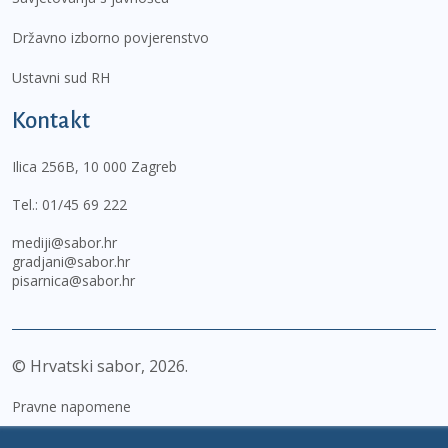
Državno izborno povjerenstvo
Ustavni sud RH
Kontakt
Ilica 256B, 10 000 Zagreb
Tel.:
01/45 69 222
mediji@sabor.hr
gradjani@sabor.hr
pisarnica@sabor.hr
© Hrvatski sabor,
2026
Pravne napomene
Izjava o pristupačnosti