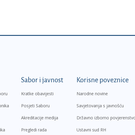
k
Sabor i javnost
Korisne poveznice
boru
Kratke obavijesti
Narodne novine
pnika
Posjeti Saboru
Savjetovanja s javnošću
Akreditacije medija
Državno izborno povjerenstv
ika
Pregledi rada
Ustavni sud RH