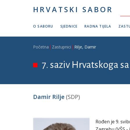
Skoči na glavni sadržaj
HRVATSKI SABOR
O SABORU
SJEDNICE
RADNA TIJELA
ZASTU
Breadcrumb
Početna
Zastupnici
Rilje, Damir
7. saziv Hrvatskoga sab
Damir Rilje
(SDP)
Rođen je 9. svi
Zagrebu (VŠS -