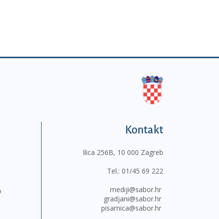
Kontakt
Ilica 256B, 10 000 Zagreb
Tel.:
01/45 69 222
mediji@sabor.hr
o
gradjani@sabor.hr
pisarnica@sabor.hr