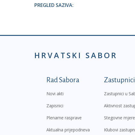
PREGLED SAZIVA:
HRVATSKI SABOR
Podnožje prvi izborni
Rad Sabora
Zastupnici
Novi akti
Zastupnici u Sa
Zapisnici
Aktivnost zastu
Plenarne rasprave
Stegovne mjere
Aktualna prijepodneva
Klubovi zastupn