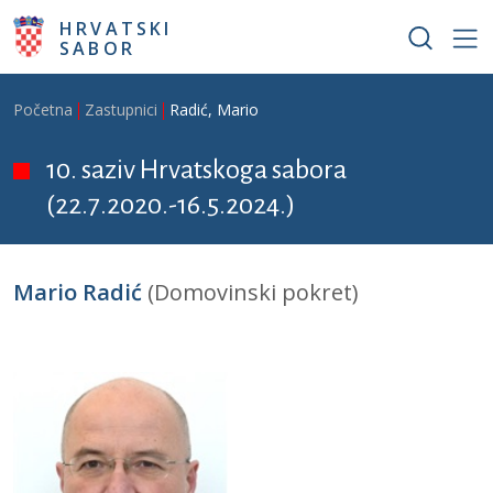
Skoči na glavni sadržaj
HRVATSKI
SABOR
Breadcrumb
Početna
Zastupnici
Radić, Mario
10. saziv Hrvatskoga sabora
(22.7.2020.-16.5.2024.)
Mario Radić
(Domovinski pokret)