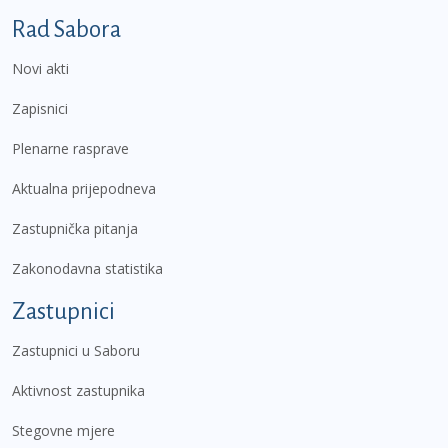
Podnožje prvi izbornik
Rad Sabora
Novi akti
Zapisnici
Plenarne rasprave
Aktualna prijepodneva
Zastupnička pitanja
Zakonodavna statistika
Zastupnici
Zastupnici u Saboru
Aktivnost zastupnika
Stegovne mjere