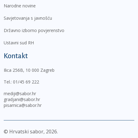
Narodne novine
Savjetovanja s javnošću
Državno izborno povjerenstvo
Ustavni sud RH
Kontakt
Ilica 256B, 10 000 Zagreb
Tel.:
01/45 69 222
mediji@sabor.hr
gradjani@sabor.hr
pisarnica@sabor.hr
© Hrvatski sabor,
2026