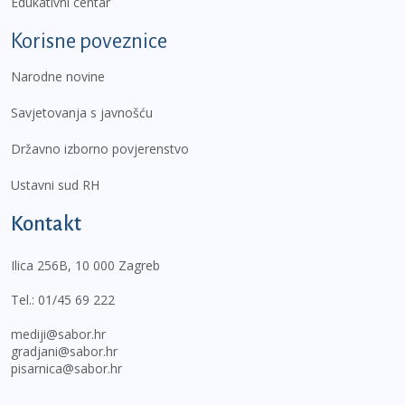
Edukativni centar
Korisne poveznice
Narodne novine
Savjetovanja s javnošću
Državno izborno povjerenstvo
Ustavni sud RH
Kontakt
Ilica 256B, 10 000 Zagreb
Tel.:
01/45 69 222
mediji@sabor.hr
gradjani@sabor.hr
pisarnica@sabor.hr