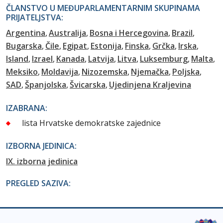
ČLANSTVO U MEĐUPARLAMENTARNIM SKUPINAMA
PRIJATELJSTVA:
Argentina
Australija
Bosna i Hercegovina
Brazil
Bugarska
Čile
Egipat
Estonija
Finska
Grčka
Irska
Island
Izrael
Kanada
Latvija
Litva
Luksemburg
Malta
Meksiko
Moldavija
Nizozemska
Njemačka
Poljska
SAD
Španjolska
Švicarska
Ujedinjena Kraljevina
IZABRANA:
lista Hrvatske demokratske zajednice
IZBORNA JEDINICA:
IX. izborna jedinica
PREGLED SAZIVA: