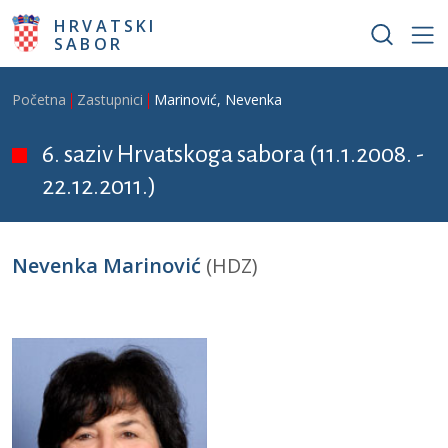
Skoči na glavni sadržaj
HRVATSKI
SABOR
Breadcrumb
Početna
Zastupnici
Marinović, Nevenka
6. saziv Hrvatskoga sabora (11.1.2008. -
22.12.2011.)
Nevenka Marinović
(HDZ)