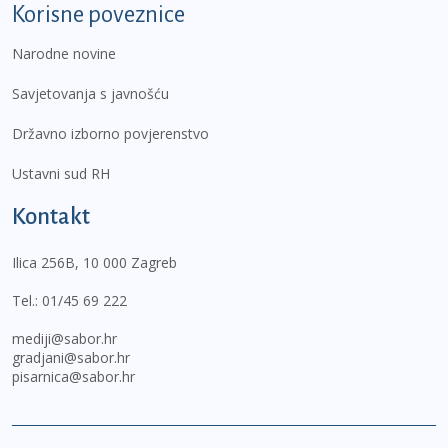
Korisne poveznice
Narodne novine
Savjetovanja s javnošću
Državno izborno povjerenstvo
Ustavni sud RH
Kontakt
Ilica 256B, 10 000 Zagreb
Tel.:
01/45 69 222
mediji@sabor.hr
gradjani@sabor.hr
pisarnica@sabor.hr