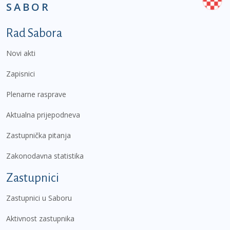
SABOR
Podnožje prvi izbornik
Rad Sabora
Novi akti
Zapisnici
Plenarne rasprave
Aktualna prijepodneva
Zastupnička pitanja
Zakonodavna statistika
Zastupnici
Zastupnici u Saboru
Aktivnost zastupnika