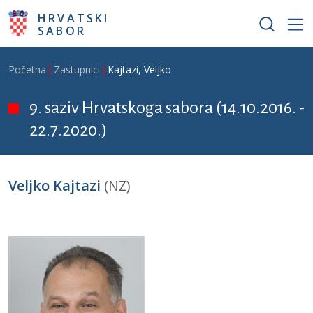
Skoči na glavni sadržaj
HRVATSKI
SABOR
Breadcrumb
Početna
Zastupnici
Kajtazi, Veljko
9. saziv Hrvatskoga sabora (14.10.2016. -
22.7.2020.)
Veljko Kajtazi
(NZ)