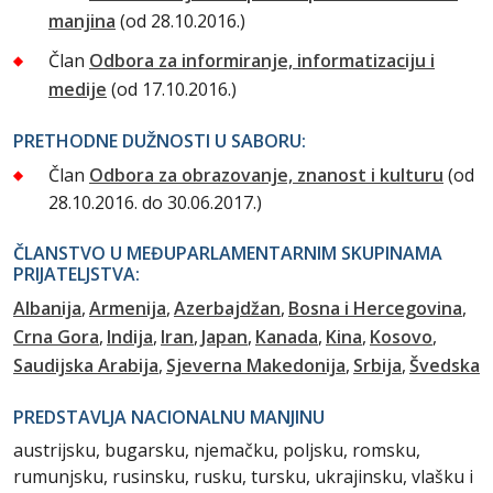
manjina
(od 28.10.2016.)
Član
Odbora za informiranje, informatizaciju i
medije
(od 17.10.2016.)
PRETHODNE DUŽNOSTI U SABORU:
Član
Odbora za obrazovanje, znanost i kulturu
(od
28.10.2016. do 30.06.2017.)
ČLANSTVO U MEĐUPARLAMENTARNIM SKUPINAMA
PRIJATELJSTVA:
Albanija
Armenija
Azerbajdžan
Bosna i Hercegovina
Crna Gora
Indija
Iran
Japan
Kanada
Kina
Kosovo
Saudijska Arabija
Sjeverna Makedonija
Srbija
Švedska
PREDSTAVLJA NACIONALNU MANJINU
austrijsku, bugarsku, njemačku, poljsku, romsku,
rumunjsku, rusinsku, rusku, tursku, ukrajinsku, vlašku i