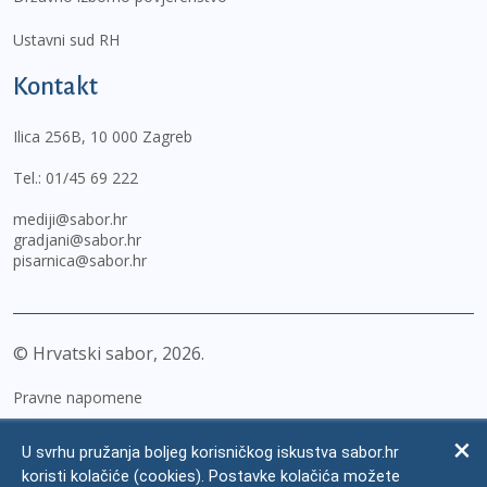
Ustavni sud RH
Kontakt
Ilica 256B, 10 000 Zagreb
Tel.:
01/45 69 222
mediji@sabor.hr
gradjani@sabor.hr
pisarnica@sabor.hr
© Hrvatski sabor,
2026
Pravne napomene
Izjava o pristupačnosti
U svrhu pružanja boljeg korisničkog iskustva sabor.hr
Zaštita osobnih podataka
koristi kolačiće (cookies). Postavke kolačića možete