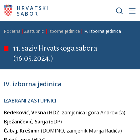
Skoči na glavni sadržaj
HRVATSKI
SABOR
Breadcrumb
Početna
Zastupnici
Izborne jedinice
IV. izborna jedinica
11. saziv Hrvatskoga sabora
(16.05.2024.)
IV. izborna jedinica
IZABRANI ZASTUPNICI
Bedeković, Vesna
(HDZ, zamjenica Igora Androvića)
Bježančević, Sanja
(SDP)
Čabaj, Krešimir
(DOMINO, zamjenik Marija Radića)
Đakić, Josip
(HDZ)