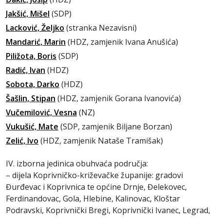
Jakšić, Mišel
(SDP)
Lacković, Željko
(stranka Nezavisni)
Mandarić, Marin
(HDZ, zamjenik Ivana Anušića)
Piližota, Boris
(SDP)
Radić, Ivan
(HDZ)
Sobota, Darko
(HDZ)
Šašlin, Stipan
(HDZ, zamjenik Gorana Ivanovića)
Vučemilović, Vesna
(NZ)
Vukušić, Mate
(SDP, zamjenik Biljane Borzan)
Zelić, Ivo
(HDZ, zamjenik Nataše Tramišak)
IV. izborna jedinica obuhvaća područja:
– dijela Koprivničko-križevačke županije: gradovi
Đurđevac i Koprivnica te općine Drnje, Đelekovec,
Ferdinandovac, Gola, Hlebine, Kalinovac, Kloštar
Podravski, Koprivnički Bregi, Koprivnički Ivanec, Legrad,