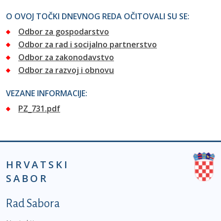
O OVOJ TOČKI DNEVNOG REDA OČITOVALI SU SE:
Odbor za gospodarstvo
Odbor za rad i socijalno partnerstvo
Odbor za zakonodavstvo
Odbor za razvoj i obnovu
VEZANE INFORMACIJE:
PZ_731.pdf
HRVATSKI
SABOR
Podnožje prvi izbornik
Rad Sabora