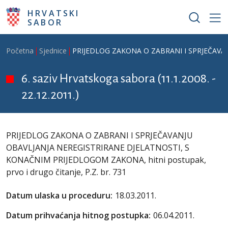
Skoči na glavni sadržaj
HRVATSKI
SABOR
Breadcrumb
Početna
Sjednice
PRIJEDLOG ZAKONA O ZABRANI I SPRJEČAVANJU
6. saziv Hrvatskoga sabora (11.1.2008. -
22.12.2011.)
PRIJEDLOG ZAKONA O ZABRANI I SPRJEČAVANJU
OBAVLJANJA NEREGISTRIRANE DJELATNOSTI, S
KONAČNIM PRIJEDLOGOM ZAKONA, hitni postupak,
prvo i drugo čitanje, P.Z. br. 731
Datum ulaska u proceduru:
18.03.2011.
Datum prihvaćanja hitnog postupka:
06.04.2011.