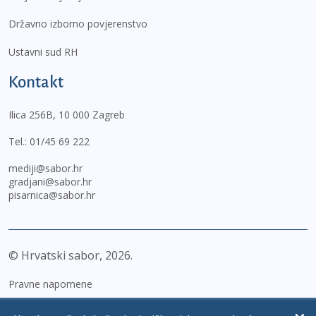
Državno izborno povjerenstvo
Ustavni sud RH
Kontakt
Ilica 256B, 10 000 Zagreb
Tel.:
01/45 69 222
mediji@sabor.hr
gradjani@sabor.hr
pisarnica@sabor.hr
© Hrvatski sabor,
2026
Pravne napomene
Izjava o pristupačnosti