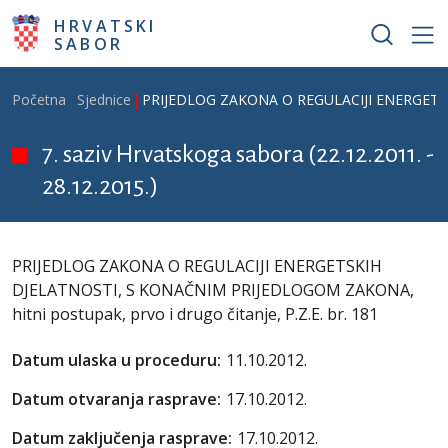
Skoči na glavni sadržaj
HRVATSKI
SABOR
Breadcrumb
Početna
Sjednice
PRIJEDLOG ZAKONA O REGULACIJI ENERGETSKIH
7. saziv Hrvatskoga sabora (22.12.2011. -
28.12.2015.)
PRIJEDLOG ZAKONA O REGULACIJI ENERGETSKIH
DJELATNOSTI, S KONAČNIM PRIJEDLOGOM ZAKONA,
hitni postupak, prvo i drugo čitanje, P.Z.E. br. 181
Datum ulaska u proceduru:
11.10.2012.
Datum otvaranja rasprave:
17.10.2012.
Datum zaključenja rasprave:
17.10.2012.