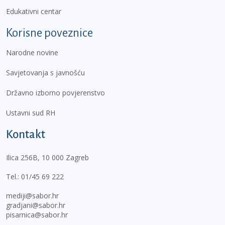
Edukativni centar
Korisne poveznice
Narodne novine
Savjetovanja s javnošću
Državno izborno povjerenstvo
Ustavni sud RH
Kontakt
Ilica 256B, 10 000 Zagreb
Tel.:
01/45 69 222
mediji@sabor.hr
gradjani@sabor.hr
pisarnica@sabor.hr