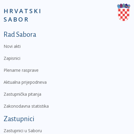
HRVATSKI
SABOR
Podnožje prvi izbornik
Rad Sabora
Novi akti
Zapisnici
Plenarne rasprave
Aktualna prijepodneva
Zastupnička pitanja
Zakonodavna statistika
Zastupnici
Zastupnici u Saboru