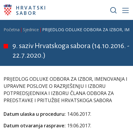
Skoči na glavni sadržaj
HRVATSKI
SABOR
Breadcrumb
Početna
Sjednice
PRIJEDLOG ODLUKE ODBORA ZA IZBOR, IME
9. saziv Hrvatskoga sabora (14.10.2016. -
22.7.2020.)
PRIJEDLOG ODLUKE ODBORA ZA IZBOR, IMENOVANJA I
UPRAVNE POSLOVE O RAZRJEŠENJU I IZBORU
POTPREDSJEDNIKA I IZBORU ČLANA ODBORA ZA
PREDSTAVKE I PRITUŽBE HRVATSKOGA SABORA
Datum ulaska u proceduru:
14.06.2017.
Datum otvaranja rasprave:
19.06.2017.