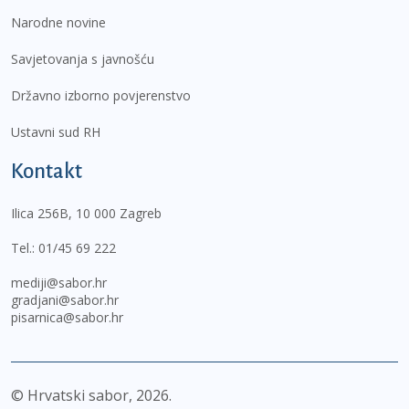
Narodne novine
Savjetovanja s javnošću
Državno izborno povjerenstvo
Ustavni sud RH
Kontakt
Ilica 256B, 10 000 Zagreb
Tel.:
01/45 69 222
mediji@sabor.hr
gradjani@sabor.hr
pisarnica@sabor.hr
© Hrvatski sabor,
2026