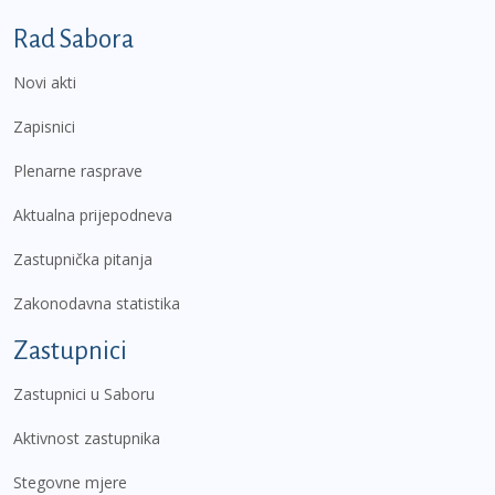
Podnožje prvi izbornik
Rad Sabora
Novi akti
Zapisnici
Plenarne rasprave
Aktualna prijepodneva
Zastupnička pitanja
Zakonodavna statistika
Zastupnici
Zastupnici u Saboru
Aktivnost zastupnika
Stegovne mjere