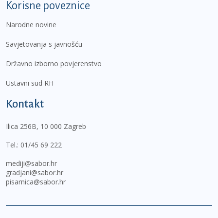
Korisne poveznice
Narodne novine
Savjetovanja s javnošću
Državno izborno povjerenstvo
Ustavni sud RH
Kontakt
Ilica 256B, 10 000 Zagreb
Tel.:
01/45 69 222
mediji@sabor.hr
gradjani@sabor.hr
pisarnica@sabor.hr