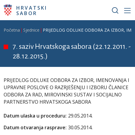
Skoči na glavni sadržaj
HRVATSKI
SABOR
Breadcrumb
Početna
Sjednice
PRIJEDLOG ODLUKE ODBORA ZA IZBOR, IME
7. saziv Hrvatskoga sabora (22.12.2011. -
28.12.2015.)
PRIJEDLOG ODLUKE ODBORA ZA IZBOR, IMENOVANJA I
UPRAVNE POSLOVE O RAZRJEŠENJU I IZBORU ČLANICE
ODBORA ZA RAD, MIROVINSKI SUSTAV I SOCIJALNO
PARTNERSTVO HRVATSKOGA SABORA
Datum ulaska u proceduru:
29.05.2014.
Datum otvaranja rasprave:
30.05.2014.