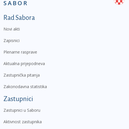
SABOR
Podnožje prvi izbornik
Rad Sabora
Novi akti
Zapisnici
Plenarne rasprave
Aktualna prijepodneva
Zastupnička pitanja
Zakonodavna statistika
Zastupnici
Zastupnici u Saboru
Aktivnost zastupnika