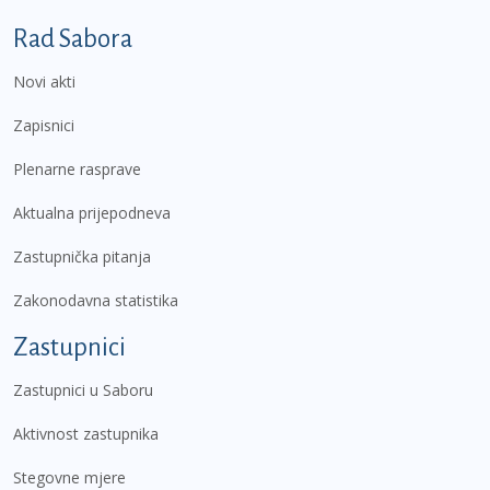
Podnožje prvi izbornik
Rad Sabora
Novi akti
Zapisnici
Plenarne rasprave
Aktualna prijepodneva
Zastupnička pitanja
Zakonodavna statistika
Zastupnici
Zastupnici u Saboru
Aktivnost zastupnika
Stegovne mjere