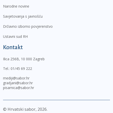
Narodne novine
Savjetovanja s javnošću
Državno izborno povjerenstvo
Ustavni sud RH
Kontakt
Ilica 256B, 10 000 Zagreb
Tel.:
01/45 69 222
mediji@sabor.hr
gradjani@sabor.hr
pisarnica@sabor.hr
© Hrvatski sabor,
2026