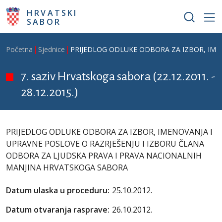
Skoči na glavni sadržaj
HRVATSKI
SABOR
Breadcrumb
Početna
Sjednice
PRIJEDLOG ODLUKE ODBORA ZA IZBOR, IME
7. saziv Hrvatskoga sabora (22.12.2011. -
28.12.2015.)
PRIJEDLOG ODLUKE ODBORA ZA IZBOR, IMENOVANJA I
UPRAVNE POSLOVE O RAZRJEŠENJU I IZBORU ČLANA
ODBORA ZA LJUDSKA PRAVA I PRAVA NACIONALNIH
MANJINA HRVATSKOGA SABORA
Datum ulaska u proceduru:
25.10.2012.
Datum otvaranja rasprave:
26.10.2012.