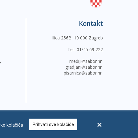
Kontakt
Ilica 256B, 10 000 Zagreb
Tel.:
01/45 69 222
mediji@sabor.hr
o
gradjani@sabor.hr
pisarnica@sabor.hr
Prihvati sve kolačiće
ke kolačića
sum
Česta pitanja
Kontakti
Mapa weba