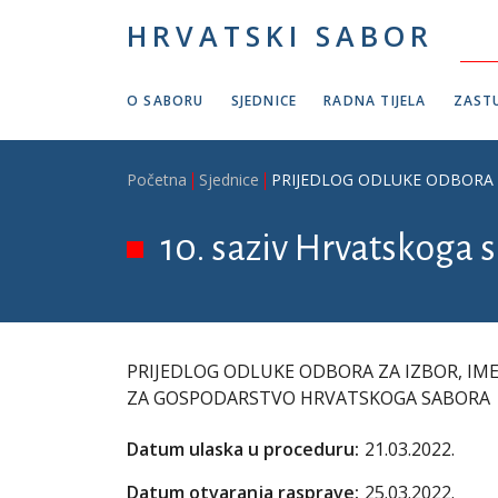
Skoči na glavni sadržaj
HRVATSKI SABOR
O SABORU
SJEDNICE
RADNA TIJELA
ZASTU
Breadcrumb
Početna
Sjednice
PRIJEDLOG ODLUKE ODBORA 
10. saziv Hrvatskoga s
PRIJEDLOG ODLUKE ODBORA ZA IZBOR, IM
ZA GOSPODARSTVO HRVATSKOGA SABORA
Datum ulaska u proceduru:
21.03.2022.
Datum otvaranja rasprave:
25.03.2022.