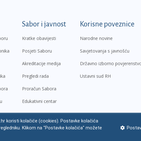
k
Sabor i javnost
Korisne poveznice
boru
Kratke obavijesti
Narodne novine
pnika
Posjeti Saboru
Savjetovanja s javnošću
Akreditacije medija
Državno izborno povjerenstv
ika
Pregledi rada
Ustavni sud RH
bora
Proračun Sabora
ru
Edukativni centar
.hr koristi kolačiće (cookies). Postavke kolačića
regledniku. Klikom na "Postavke kolačića" možete
Postav
ne napomene
Izjava o pristupačnosti
Zaštita osobnih podataka
Impres