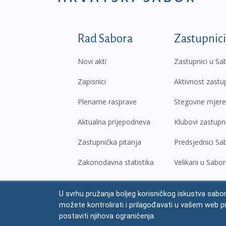
Podnožje prvi izborni
Rad Sabora
Zastupnici
Novi akti
Zastupnici u Sa
Zapisnici
Aktivnost zastu
Plenarne rasprave
Stegovne mjere
Aktualna prijepodneva
Klubovi zastupn
Zastupnička pitanja
Predsjednici Sa
Zakonodavna statistika
Velikani u Sabo
U svrhu pružanja boljeg korisničkog iskustva sabor
© Hrvatski sabor,
2026
možete kontrolirati i prilagođavati u vašem web p
Prav
postaviti njihova ograničenja.