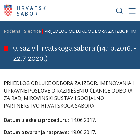
Skoči na glavni sadržaj
HRVATSKI
SABOR
Breadcrumb
Početna
Sjednice
PRIJEDLOG ODLUKE ODBORA ZA IZBOR, IME
9. saziv Hrvatskoga sabora (14.10.2016. -
22.7.2020.)
PRIJEDLOG ODLUKE ODBORA ZA IZBOR, IMENOVANJA I
UPRAVNE POSLOVE O RAZRJEŠENJU ČLANICE ODBORA
ZA RAD, MIROVINSKI SUSTAV I SOCIJALNO
PARTNERSTVO HRVATSKOGA SABORA
Datum ulaska u proceduru:
14.06.2017.
Datum otvaranja rasprave:
19.06.2017.