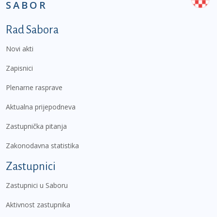
SABOR
Podnožje prvi izbornik
Rad Sabora
Novi akti
Zapisnici
Plenarne rasprave
Aktualna prijepodneva
Zastupnička pitanja
Zakonodavna statistika
Zastupnici
Zastupnici u Saboru
Aktivnost zastupnika