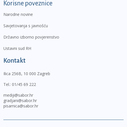
Korisne poveznice
Narodne novine
Savjetovanja s javnošću
Državno izborno povjerenstvo
Ustavni sud RH
Kontakt
Ilica 256B, 10 000 Zagreb
Tel.:
01/45 69 222
mediji@sabor.hr
gradjani@sabor.hr
pisarnica@sabor.hr